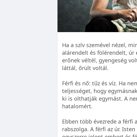
Ha a szív szemével nézel, m
alárendelt és fölérendelt, úr
erőnek véltél, gyengeség vol
láttál, őrült voltál.
Férfi és nő: tűz és víz. Ha ne
teljességet, hogy egymásnak
ki is olthatják egymást. A n
hatalomért.
Ebben több évezrede a férfi a
rabszolga. A férfi az úr. Ist
egyszerre jelent embert és fé