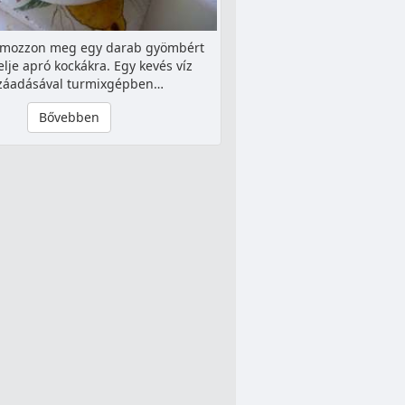
ámozzon meg egy darab gyömbért
elje apró kockákra. Egy kevés víz
záadásával turmixgépben…
Bővebben