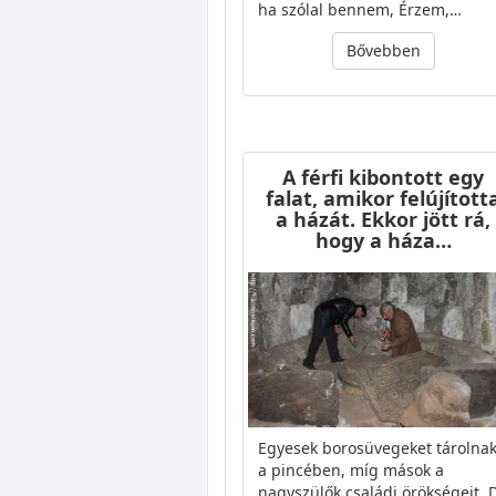
ha szólal bennem, Érzem,…
Bővebben
A férfi kibontott egy
falat, amikor felújított
a házát. Ekkor jött rá,
hogy a háza…
Egyesek borosüvegeket tárolna
a pincében, míg mások a
nagyszülők családi örökségeit. 