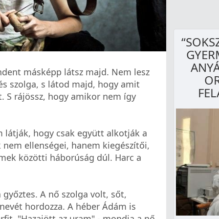
“SOKS
GYER
ANYÁ
indent másképp látsz majd. Nem lesz
O
 és szolga, s látod majd, hogy amit
FEL
t. S rájössz, hogy amikor nem így
m látják, hogy csak együtt alkotják a
 nem ellenségei, hanem kiegészítői,
emek közötti háborúság dúl. Harc a
 győztes. A nő szolga volt, sőt,
en nevét hordozza. A héber Ádám is
rfit. "Hazajött az uram" - mondja a nő.