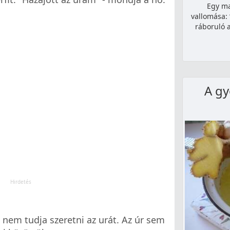
Egy m
vallomása: 
ráboruló a
A g
 nem tudja szeretni az urát. Az úr sem