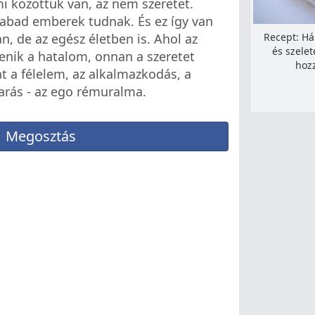
mi közöttük van, az nem szeretet.
zabad emberek tudnak. És ez így van
Recept: H
, de az egész életben is. Ahol az
és szelet
nik a hatalom, onnan a szeretet
hoz
at a félelem, az alkalmazkodás, a
arás - az ego rémuralma.
Megosztás