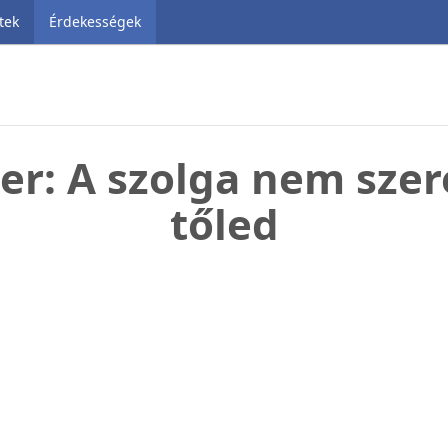
tek
Érdekességek
er: A szolga nem szere
tőled