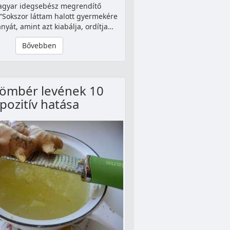
agyar idegsebész megrendítő
“Sokszor láttam halott gyermekére
nyát, amint azt kiabálja, ordítja…
Bővebben
yömbér levének 10
pozitív hatása