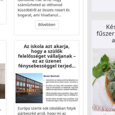
száműzheted az otthonod
küszöbéről az összes rovart és
bogarat, ami hívatlanul…
Bővebben
Kés
fűszer
a
Az iskola azt akarja,
hogy a szülők
felelősséget vállaljanak –
ez az üzenet
fénysebességgel terjed…
Európa szerte sok iskolában folyik
,
párbeszéd arról, hogy mi az