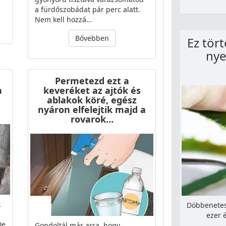
a fürdőszobádat pár perc alatt.
Nem kell hozzá…
Bővebben
Ez tört
nye
Permetezd ezt a
a
keveréket az ajtók és
ablakok köré, egész
nyáron elfelejtik majd a
rovarok…
k
Döbbenetes,
ezer 
De
Gondoltál már arra, hogy