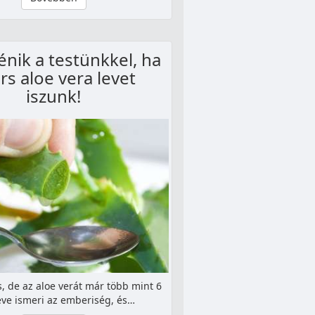
énik a testünkkel, ha
rs aloe vera levet
iszunk!
 de az aloe verát már több mint 6
éve ismeri az emberiség, és…