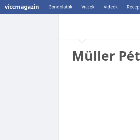
viccmagazin
Gondolatok
Viccek
Videók
Recep
Müller Pét