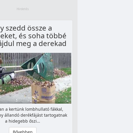
gy szedd össze a
leket, és soha többé
ájdul meg a derekad
an a kertünk lombhullató fákkal,
ny állandó derékfájást tartogatnak
a hidegebb őszi…
Bővebben