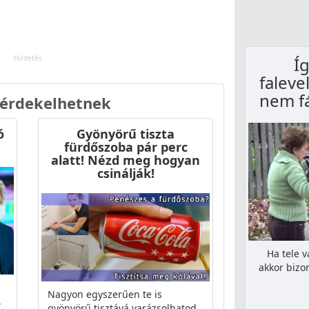
Í
faleve
nem f
 érdekelhetnek
ó
Gyönyörű tiszta
fürdőszoba pár perc
alatt! Nézd meg hogyan
csinálják!
Ha tele v
akkor bizo
Nagyon egyszerűen te is
,
gyönyörű tisztává varázsolhatod