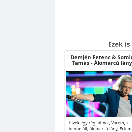
Ezek is
Demjén Ferenc & Soml
Tamás - Álomarcú lány
Hívok egy régi álmot, Várom, ki
benne áll, álomarcú lány, Értem