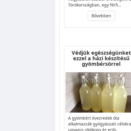
Törökországban, egy férfi…
Bővebben
Védjük egészségünket
ezzel a házi készítésű
gyömbérsörrel
A gyömbért évezredek óta
alkalmazzák gyógyászati célokra
ugyanis jótékony és erős