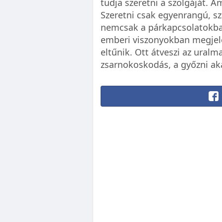
tudja szeretni a szolgáját. A
Szeretni csak egyenrangú, s
nemcsak a párkapcsolatokban
emberi viszonyokban megjele
eltűnik. Ott átveszi az uralm
zsarnokoskodás, a győzni ak