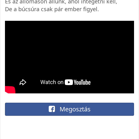
És az állomáson állunk, ahol integetni kell,
De a búcsúra csak pár ember figyel.
Megosztás