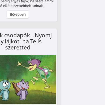
 pedig egyes fajok, ha szerelemről
zó elkötelezettebbek tudnak…
Bővebben
ók csodapók - Nyomj
y lájkot, ha Te is
szeretted