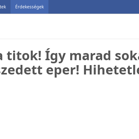
tek
Érdekességek
a titok! Így marad soká
szedett eper! Hihetetl