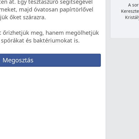
en át. Egy tésztaszűrő segitségével
A sor
emeket, majd óvatosan papírtörlővel
Kereszte
jük őket szárazra.
Kristá
ét őrizhetjük meg, hanem megölhetjük
 spórákat és baktériumokat is.
Megosztás