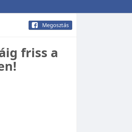
Megosztás
ig friss a
en!