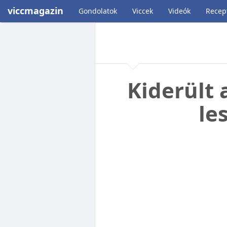
viccmagazin
Gondolatok
Viccek
Videók
Recep
Kiderült 
le