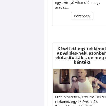
egy szörnyű vihar után nagy
áradás…
Bővebben
Készített egy reklámo
az Adidas-nak, azonba
elutasították… de meg 
bánták!
Ezt a hihetetlen, érzelmekkel tel
reklámot, egy 26 éves diák,