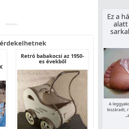
Ez a h
alatt
sarka
 érdekelhetnek
K
Retró babakocsi az 1950-
es évekből
K
A leggyako
kiszáradt, 
„