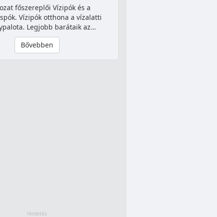
ozat főszereplői Vízipók és a
spók. Vízipók otthona a vízalatti
lypalota. Legjobb barátaik az…
Bővebben