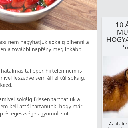
10 
MU
HOGYA
jnos nem hagyhatjuk sokáig pihenni a
S
zen a további napfény még inkább
hatalmas tál eper, hirtelen nem is
ivel leszedve sem áll el túl sokáig,
kezd.
amivel sokáig frissen tarthatjuk a
em kell attól tartanunk, hogy már
ép és egészséges gyümölcsöt.
Az állato