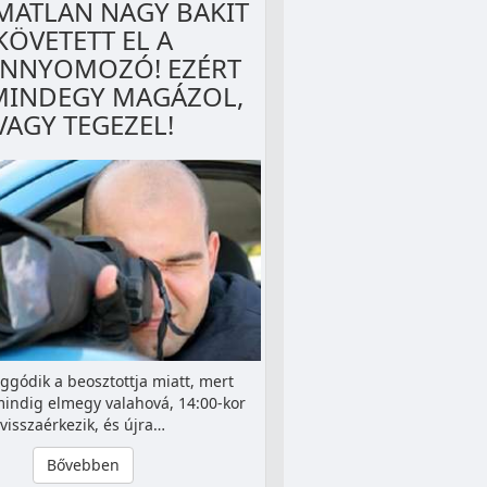
MATLAN NAGY BAKIT
KÖVETETT EL A
NNYOMOZÓ! EZÉRT
MINDEGY MAGÁZOL,
VAGY TEGEZEL!
ggódik a beosztottja miatt, mert
mindig elmegy valahová, 14:00-kor
visszaérkezik, és újra…
Bővebben