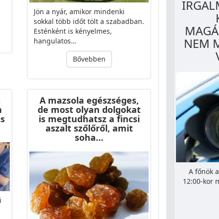
IRGAL
Jön a nyár, amikor mindenki
sokkal több időt tölt a szabadban.
MAGÁ
Esténként is kényelmes,
NEM 
hangulatos…
Bővebben
t
A mazsola egészséges,
n
de most olyan dolgokat
is
is megtudhatsz a fincsi
aszalt szőlőről, amit
soha…
A főnök a
12:00-kor 
i