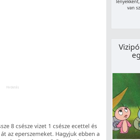
lényekként,
van s
Vizip
eg
ze 8 csésze vizet 1 csésze ecettel és
át az eperszemeket. Hagyjuk ebben a