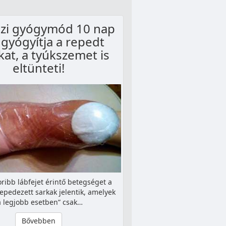
ázi gyógymód 10 nap
 gyógyítja a repedt
kat, a tyúkszemet is
eltünteti!
ribb lábfejet érintő betegséget a
repedezett sarkak jelentik, amelyek
a legjobb esetben” csak…
Bővebben