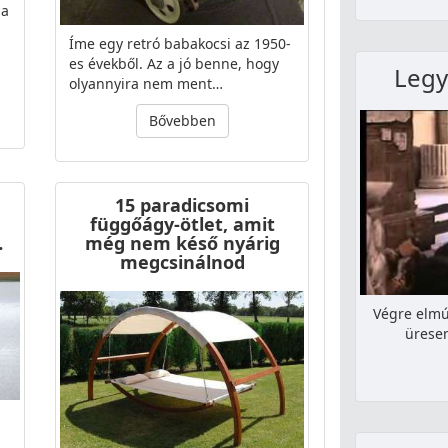
 a
Íme egy retró babakocsi az 1950-
es évekből. Az a jó benne, hogy
Legy
olyannyira nem ment…
Bővebben
15 paradicsomi
függőágy-ötlet, amit
…
még nem késő nyárig
megcsinálnod
Végre elmúl
üresen