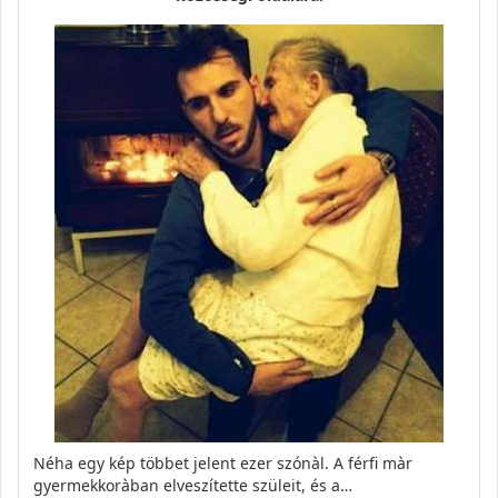
Néha egy kép többet jelent ezer szónàl. A férfi màr
gyermekkoràban elveszítette szüleit, és a…