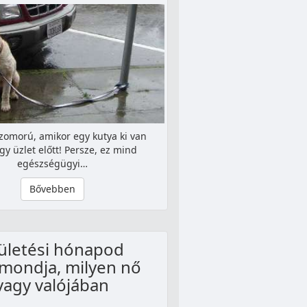
zomorú, amikor egy kutya ki van
gy üzlet előtt! Persze, ez mind
egészségügyi…
Bővebben
ületési hónapod
ondja, milyen nő
vagy valójában