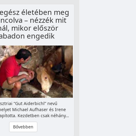
 egész életében meg
áncolva – nézzék mit
nál, mikor először
abadon engedik
sztriai “Gut Aiderbichl” nevű
elyet Michael Aufhaser és Irene
lapította. Kezdetben csak néhány…
Bővebben