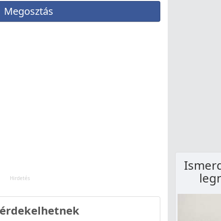
Megosztás
Ismerd
leg
 érdekelhetnek