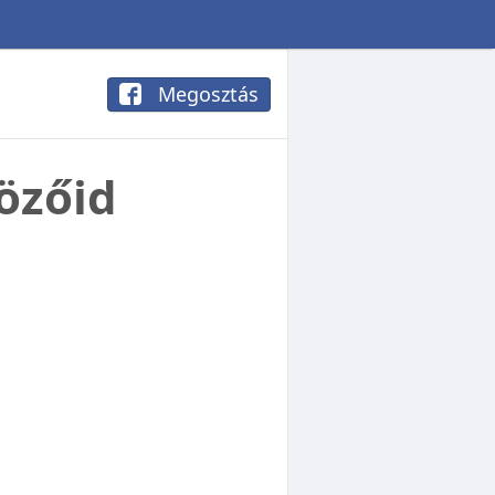
Megosztás
közőid