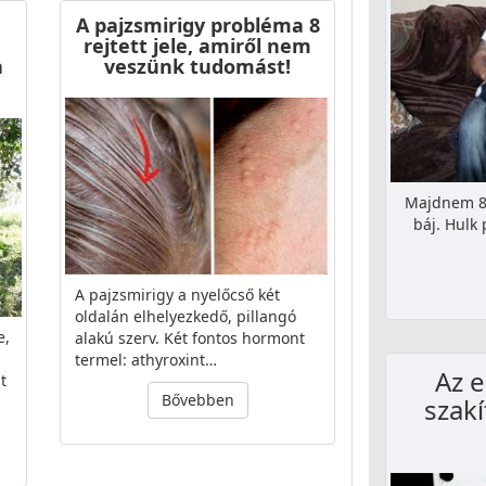
A pajzsmirigy probléma 8
rejtett jele, amiről nem
a
veszünk tudomást!
Majdnem 80
báj. Hulk 
A pajzsmirigy a nyelőcső két
oldalán elhelyezkedő, pillangó
e,
alakú szerv. Két fontos hormont
termel: athyroxint…
Az 
t
Bővebben
szakí