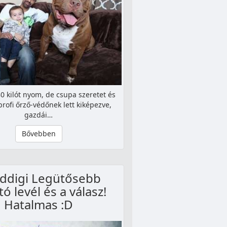
 kilót nyom, de csupa szeretet és
profi őrző-védőnek lett kiképezve,
gazdái…
Bővebben
eddigi Legütősebb
tó levél és a válasz!
Hatalmas :D