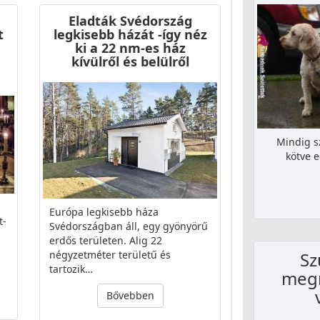
Eladták Svédország
t
legkisebb házát -így néz
ki a 22 nm-es ház
kívülről és belülről
Mindig s
kötve e
Európa legkisebb háza
t-
Svédországban áll, egy gyönyörű
erdős területen. Alig 22
Sz
négyzetméter területű és
tartozik…
megm
Bővebben