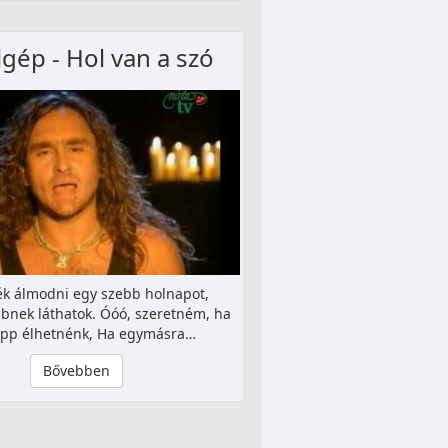
gép - Hol van a szó
ék álmodni egy szebb holnapot,
bnek láthatok. Óóó, szeretném, ha
pp élhetnénk, Ha egymásra…
Bővebben