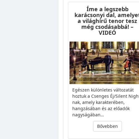
Íme a legszebb
karácsonyi dal, amelye
a világhírű tenor tesz
még csodásabbá! –
VIDEÓ
Egészen különletes változatát
hoztuk a Csenges Éj/Silent Nigh
nak, amely karakterében,
hangzásában és az előadók
nagyságában…
Bővebben