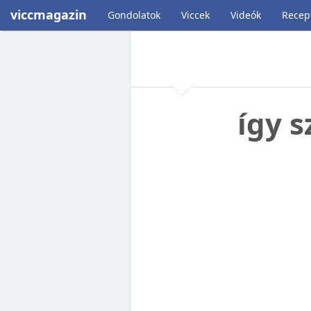
viccmagazin
Gondolatok
Viccek
Videók
Recep
így s