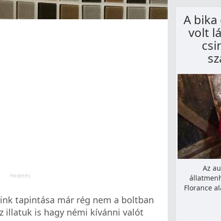
A bika
volt l
csi
sz
Az au
állatmenh
Florance a
őink tapintása már rég nem a boltban
z illatuk is hagy némi kívánni valót