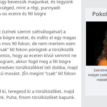
 hogy bevessük magunkat, és tegyünk
kséged, mint a régi, punnyadt
Pokol
-os ecetre és fél bögre
(színek szerint szétválogatva!) a
bögre ecetet, és indíts el egy magas
m mos 90 fokon, de nem mertem ezen
“csak” 60 fokon pörögtek a törülközők
ontos, hogy az eceten kívül semmit ne
rogram, akkor fogd meg a fél bögre
 nedves törülközőkkel teli dobba, majd
Szeretn
kú mosást. (Én megint “csak” 60 fokon
melyet szeb
máské
ki, teregesd ki a törülközőket, majd
k. Puha, finom törülközőket kapunk.