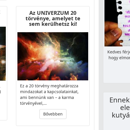
ő
Az UNIVERZUM 20
törvénye, amelyet te
sem kerülhetsz ki!
Kedves férj
hogy elmon
Ez a 20 törvény meghatározza
.
mindazokat a kapcsolatainkat,
d
ami bennünk van – a karma
Ennek
törvényével,…
ele
kutyá
Bővebben