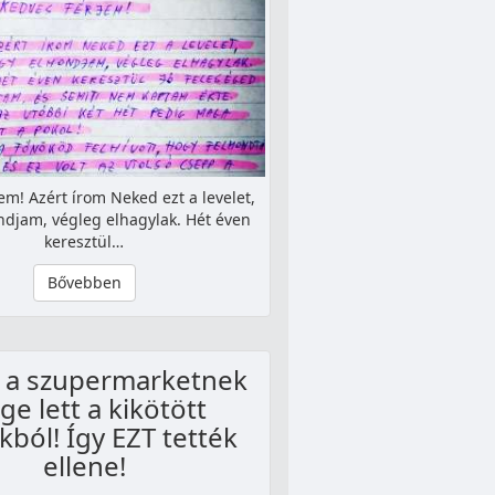
em! Azért írom Neked ezt a levelet,
djam, végleg elhagylak. Hét éven
keresztül…
Bővebben
 a szupermarketnek
ge lett a kikötött
kból! Így EZT tették
ellene!