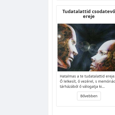
Tudatalattid csodatev
ereje
Hatalmas a te tudatalattid ereje
Ő lelkesít, ő vezérel, s memóriá
tárházából ő válogatja ki…
Bővebben