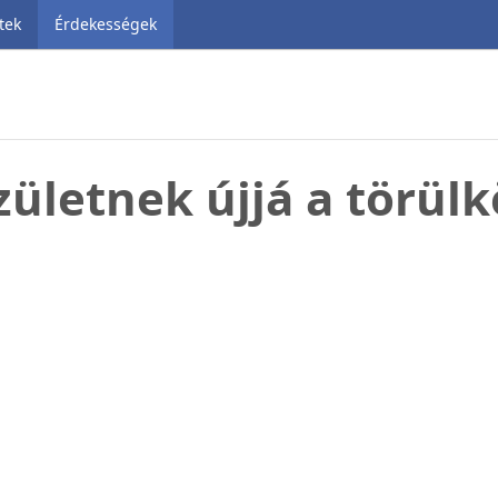
tek
Érdekességek
zületnek újjá a törül