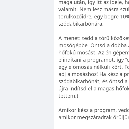
maga után, így itt az ideje,
valamit. Nem lesz másra szü
törülközőidre, egy bögre 10%
szódabikarbónára.
A menet: tedd a törülközőket 
mosógépbe. Öntsd a dobba a 
hőfokú mosást. Az én gépe
elindítani a programot, így 
egy előmosás nélküli kört. F
adj a mosáshoz! Ha kész a p
szódabikarbónát, és öntsd a
újra indítsd el a magas hőfo
tettem.)
Amikor kész a program, vedd 
amikor megszáradtak örüljün