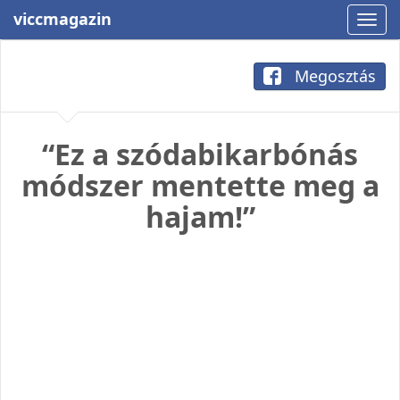
viccmagazin
Megosztás
“Ez a szódabikarbónás
módszer mentette meg a
hajam!”