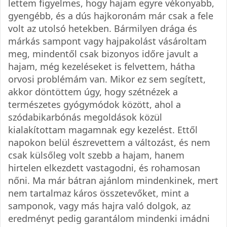
lettem figyelmes, hogy hajam egyre vékonyabb,
gyengébb, és a dús hajkoronám már csak a fele
volt az utolsó hetekben. Bármilyen drága és
márkás sampont vagy hajpakolást vásároltam
meg, mindentől csak bizonyos időre javult a
hajam, még kezeléseket is felvettem, hátha
orvosi problémám van. Mikor ez sem segített,
akkor döntöttem úgy, hogy szétnézek a
természetes gyógymódok között, ahol a
szódabikarbónás megoldások közül
kialakítottam magamnak egy kezelést. Ettől
napokon belül észrevettem a változást, és nem
csak külsőleg volt szebb a hajam, hanem
hirtelen elkezdett vastagodni, és rohamosan
nőni. Ma már bátran ajánlom mindenkinek, mert
nem tartalmaz káros összetevőket, mint a
samponok, vagy más hajra való dolgok, az
eredményt pedig garantálom mindenki imádni