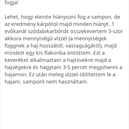
fogja!
Lehet, hogy eleinte hiányozni fog a sampon, de
az eredmény kárpótol majd minden hiányt. 1
evőkanál szódabikarbónát összekevertem 3-szor
akkora mennyiségű vízzel (a mennyiségek
függnek a haj hosszától, vastagságától), majd
mindezt egy kis flakonba öntöttem. Ezt a
keveréket alkalmaztam a hajtövekre majd a
hajvégekre és hagytam 3-5 percet megpihenni a
hajamon. Ez után meleg vízzel öblítettem le a
hajam, sampont nem használtam.