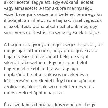
akkor ecettel tegye azt. Egy evőkanál ecetet,
vagy almaecetet 3-szor akkora mennyiségű
vízzel keverjünk össze, amibe lehet tenni egy kis
illóolajat, ami illatot ad a hajnak. Ezzel végezzük
el az öblítést. Utána alkalmazhatunk még egy
sima vizes öblítést is, ha szükségesnek találjuk.
A húgomnak gyönyörű, egészséges haja volt, de
mégis ajánlottam neki, hogy próbáljuk ki az ő
haján is. Kicsit félve vágott bele, de végül
sikerült rábeszélnem. Egy hónapon belül
hajszíne élénkebb lett, a vastagsága
duplázódott, sőt a szokásos növekedés a
kétszeresére emelkedett. Így bátran ajánlom
azoknak is, akik csak szeretnék természetes
módszerekkel ápolni hajukat.
Én a szódabikarbónának köszönhetem, hogy