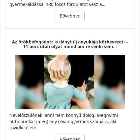
gyermekáldással 180 fokos fordulatot vesz a…
Bővebben
Az örökbefogadott kislányt új anyukája körbevezeti –
11 perc után olyat mond amire senki sem…
Nevelőszülőnek lenni nem könnyű dolog. Megnyitni
otthonunkat (még) egy olyan gyermek számára, aki
rövidke élete…
Bővebben