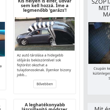
SZOPT
Kis helyen is elfér, udvar
sem kell hozzá. Íme a
MIT
legmenőbb ‘garázs’!
MA
Az autó tárolása a hidegebb
időjárás beköszöntével sok
fejtörést okozhat a
ja
Csupán ke
tulajdonosoknak. Ilyenkor bizony
különleges
jobb…
Bővebben
,
A leghatékonyabb
Mit é
s
lázcsillapító módszer,