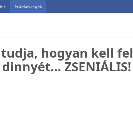
tek
Érdekességek
 tudja, hogyan kell fe
dinnyét… ZSENIÁLIS!