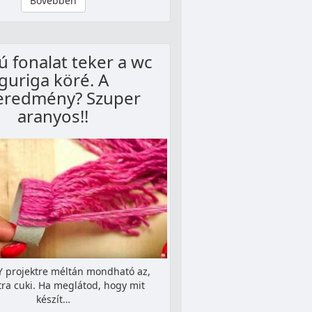
Bővebben
ú fonalat teker a wc
guriga köré. A
eredmény? Szuper
aranyos!!
Y projektre méltán mondható az,
ra cuki. Ha meglátod, hogy mit
készít…