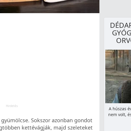
DÉDAP
GYÓG
ORV
A húszas év
nem volt, é
b gyümölcse. Sokszor azonban gondot
egtöbben kettévágják, majd szeleteket