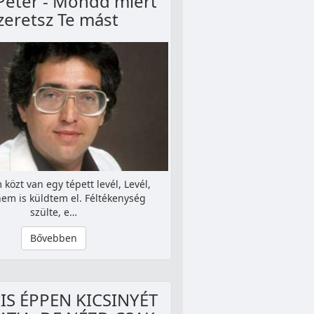
Péter - Mondd miért
zeretsz Te mást
közt van egy tépett levél, Levél,
em is küldtem el. Féltékenység
szülte, e…
Bővebben
RIS ÉPPEN KICSINYÉT