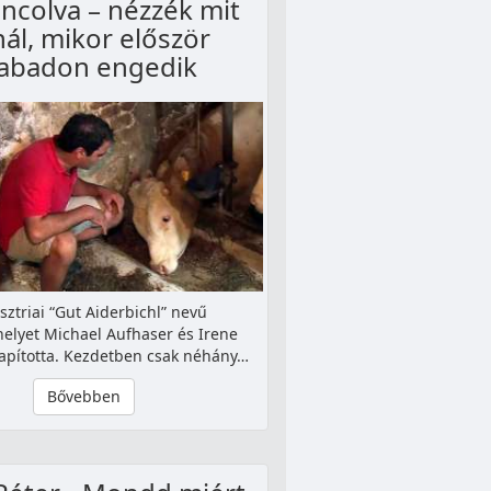
áncolva – nézzék mit
nál, mikor először
abadon engedik
sztriai “Gut Aiderbichl” nevű
elyet Michael Aufhaser és Irene
lapította. Kezdetben csak néhány…
Bővebben