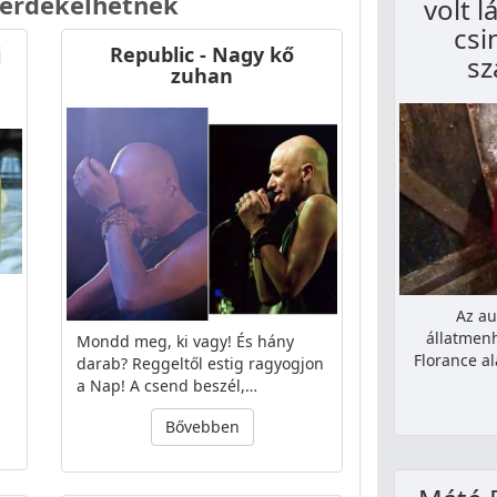
 érdekelhetnek
volt l
csi
j
Republic - Nagy kő
sz
zuhan
Az au
állatmenh
Mondd meg, ki vagy! És hány
Florance a
darab? Reggeltől estig ragyogjon
a Nap! A csend beszél,…
Bővebben