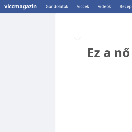
viccmagazin
Gondolatok
Viccek
Videók
Recep
Ez a nő