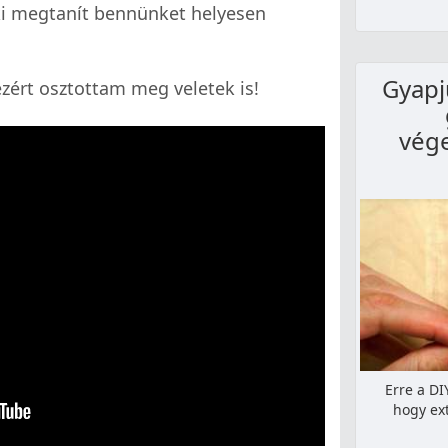
aki megtanít bennünket helyesen
Gyapj
zért osztottam meg veletek is!
vég
Erre a DI
hogy ext