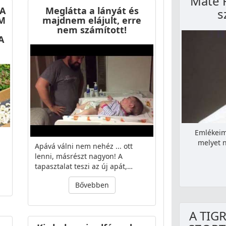
Máté 
TA
Meglátta a lányát és
s
M
majdnem elájult, erre
nem számított!
A
Emlékeim 
melyet n
Apává válni nem nehéz ... ott
n
lenni, másrészt nagyon! A
tapasztalat teszi az új apát,…
Bővebben
A TIG