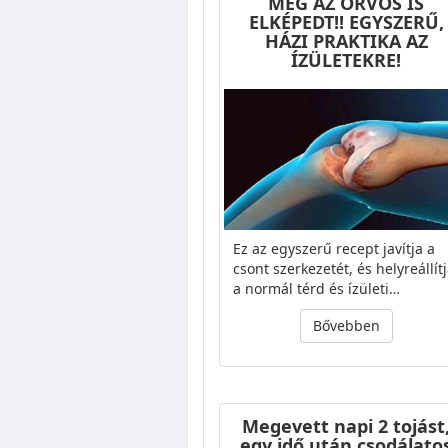
MÉG AZ ORVOS IS
ELKÉPEDT!! EGYSZERŰ,
HÁZI PRAKTIKA AZ
ÍZÜLETEKRE!
Ez az egyszerű recept javítja a
csont szerkezetét, és helyreállít
a normál térd és ízületi…
Bővebben
Megevett napi 2 tojást
egy idő után csodálato