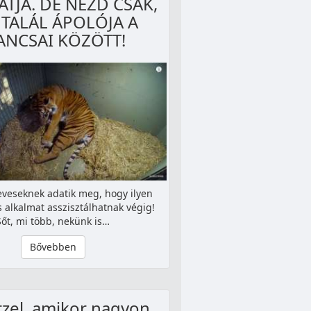
ATJA. DE NÉZD CSAK,
 TALÁL ÁPOLÓJA A
NCSAI KÖZÖTT!
veseknek adatik meg, hogy ilyen
 alkalmat asszisztálhatnak végig!
Sőt, mi több, nekünk is…
Bővebben
rzel, amikor nagyon