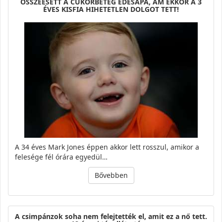
ÖSSZEESETT A CUKORBETEG ÉDESAPA, ÁM EKKOR A 3
ÉVES KISFIA HIHETETLEN DOLGOT TETT!
A 34 éves Mark Jones éppen akkor lett rosszul, amikor a
felesége fél órára egyedül…
Bővebben
A csimpánzok soha nem felejtették el, amit ez a nő tett.