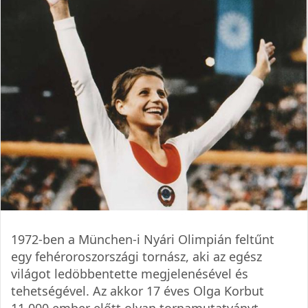
1972-ben a München-i Nyári Olimpián feltűnt
egy fehéroroszországi tornász, aki az egész
világot ledöbbentette megjelenésével és
tehetségével. Az akkor 17 éves Olga Korbut
11.000 ember előtt olyan tornamutatványt