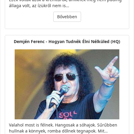
állaga volt, az ízükről nem is…
Bővebben
Demjén Ferenc - Hogyan Tudnék Élni Nélküled (HQ)
Valahol most is félnek. Hangosak a sóhajok. Sűrűbben
hullnak a könnyek, romba dőlnek tegnapok. Mit…