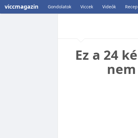
viccmagazin
Gondolatok
Viccek
Videók
Recep
Ez a 24 k
nem 