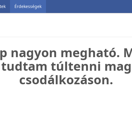
tek
Érdekességek
ép nagyon megható. M
tudtam túltenni ma
csodálkozáson.