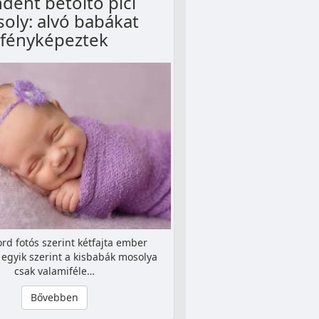
dent betöltő pici
oly: alvó babákat
fényképeztek
rd fotós szerint kétfajta ember
z egyik szerint a kisbabák mosolya
csak valamiféle…
Bővebben