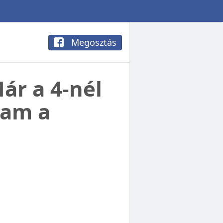
Megosztás
ár a 4-nél
gam a