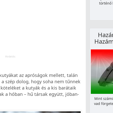
történő
Hazám
Hazám
utyákat az apróságok mellett, talán
a szép dolog, hogy soha nem tűnnek
 köteléket a kutyák és a kis barátaik
ak a hóban – hű társak együtt, jóban-
Mint száműz
vad förget