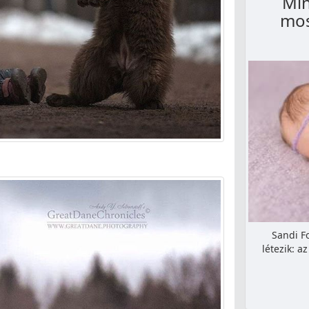
Min
mos
Sandi Fo
létezik: a