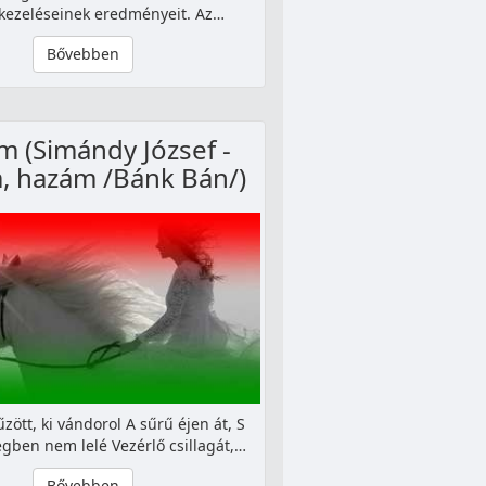
 kezeléseinek eredményeit. Az…
Bővebben
 (Simándy József -
, hazám /Bánk Bán/)
ött, ki vándorol A sűrű éjen át, S
egben nem lelé Vezérlő csillagát,…
Bővebben