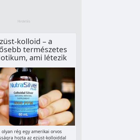
züst-kolloid – a
rősebb természetes
iotikum, ami létezik
 olyan rég egy amerikai orvos
sságra hozta az ezüst-kolloiddal