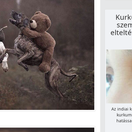
Kurk
szem
eltelt
Az indiai 
kurkuma
hatássa