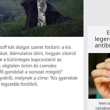
E
lege
antib
off két dolgot szeret fotózni: a kis
kat. Bámulatos látni, hogyan sikerül
 a különleges kapcsolatot az
“A végtelen öröm és csendes
a fő gondolat a sorozat mögött”
yvéről, melynek a címe: “Kis gyerekek
 legszebb fotóiból.
Nem is
nyilváno