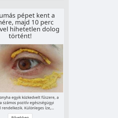
umás pépet kent a
ére, majd 10 perc
ével hihetetlen dolog
történt!
konyha egyik közkedvelt fűszere, a
 számos pozitív egészségügyi
l rendelkezik. Különleges íze,…
Bővebben