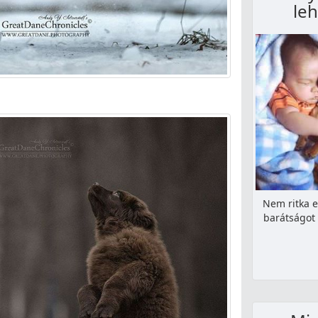
leh
Nem ritka e
barátságot 