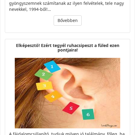
gyöngyszemnek számítanak az ilyen felvételek, tele nagy
nevekkel, 1994-ből!…
Bővebben
Elképesztő! Ezért tegyél ruhacsipeszt a füled ezen
pontjaira!
A fájdalomcsillapító, tudjuk milyen jó találmány, főleg, ha