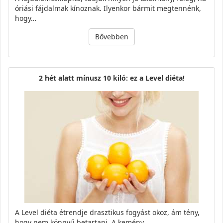
óriási fájdalmak kínoznak. Ilyenkor bármit megtennénk,
hogy…
Bővebben
2 hét alatt mínusz 10 kiló: ez a Level diéta!
A Level diéta étrendje drasztikus fogyást okoz, ám tény,
hogy nem könnyű betartani. A kemény…