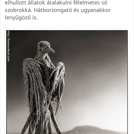
elhullott állatok átalakulni félelmetes só
szobrokká. Hátborzongató és ugyanakkor
lenyűgöző is.