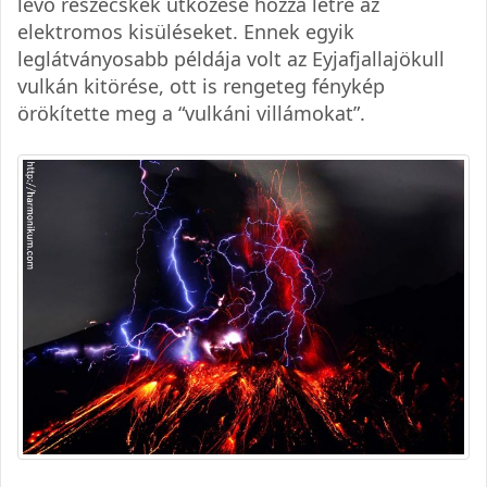
levő részecskék ütközése hozza létre az
elektromos kisüléseket. Ennek egyik
leglátványosabb példája volt az Eyjafjallajökull
vulkán kitörése, ott is rengeteg fénykép
örökítette meg a “vulkáni villámokat”.