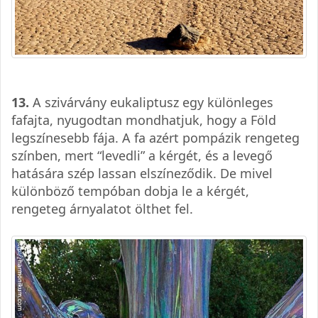
13.
A szivárvány eukaliptusz egy különleges
fafajta, nyugodtan mondhatjuk, hogy a Föld
legszínesebb fája. A fa azért pompázik rengeteg
színben, mert “levedli” a kérgét, és a levegő
hatására szép lassan elszíneződik. De mivel
különböző tempóban dobja le a kérgét,
rengeteg árnyalatot ölthet fel.