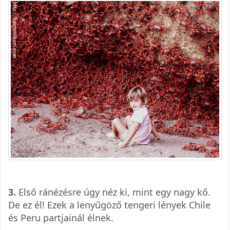
3.
Első ránézésre úgy néz ki, mint egy nagy kő.
De ez él! Ezek a lenyűgöző tengeri lények Chile
és Peru partjainál élnek.