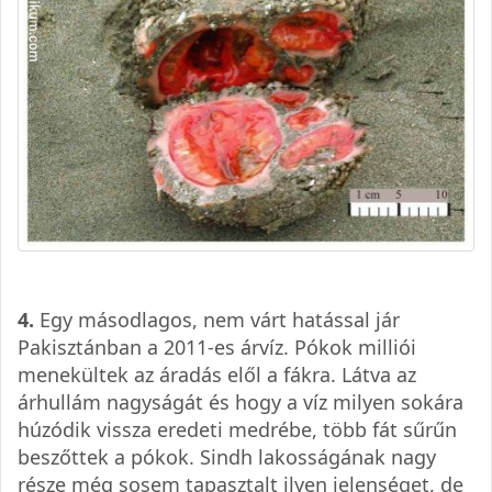
4.
Egy másodlagos, nem várt hatással jár
Pakisztánban a 2011-es árvíz. Pókok milliói
menekültek az áradás elől a fákra. Látva az
árhullám nagyságát és hogy a víz milyen sokára
húzódik vissza eredeti medrébe, több fát sűrűn
beszőttek a pókok. Sindh lakosságának nagy
része még sosem tapasztalt ilyen jelenséget, de