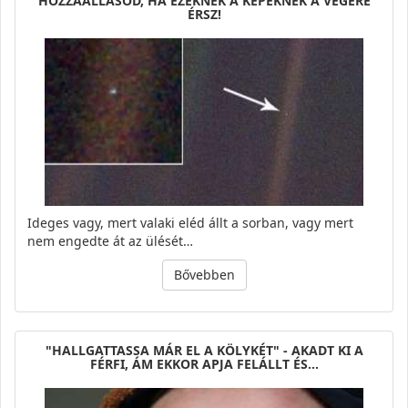
HOZZÁÁLLÁSOD, HA EZEKNEK A KÉPEKNEK A VÉGÉRE
ÉRSZ!
Ideges vagy, mert valaki eléd állt a sorban, vagy mert
nem engedte át az ülését…
Bővebben
"HALLGATTASSA MÁR EL A KÖLYKÉT" - AKADT KI A
FÉRFI, ÁM EKKOR APJA FELÁLLT ÉS…