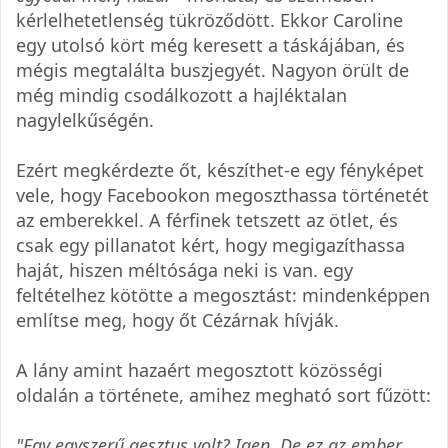
kérlelhetetlenség tükröződött. Ekkor Caroline
egy utolsó kört még keresett a táskájában, és
mégis megtalálta buszjegyét. Nagyon örült de
még mindig csodálkozott a hajléktalan
nagylelkűségén.
Ezért megkérdezte őt, készíthet-e egy fényképet
vele, hogy Facebookon megoszthassa történetét
az emberekkel. A férfinek tetszett az ötlet, és
csak egy pillanatot kért, hogy megigazíthassa
haját, hiszen méltósága neki is van. egy
feltételhez kötötte a megosztást: mindenképpen
említse meg, hogy őt Cézárnak hívják.
A lány amint hazaért megosztott közösségi
oldalán a története, amihez megható sort fűzött:
"Egy egyszerű gesztus volt? Igen. De ez az ember,