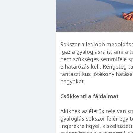
Sokszor a legjobb megoldáso
igaz a gyaloglásra is, ami a t
nem szükséges semmiféle spec
elhatározás kell. Rengeteg t
fantasztikus jótékony hatásai
nagyokat.
Csökkenti a fájdalmat
Akiknek az életük tele van st
gyaloglás sokszor felér egy t
ingerekre figyel, kiszellőzteti