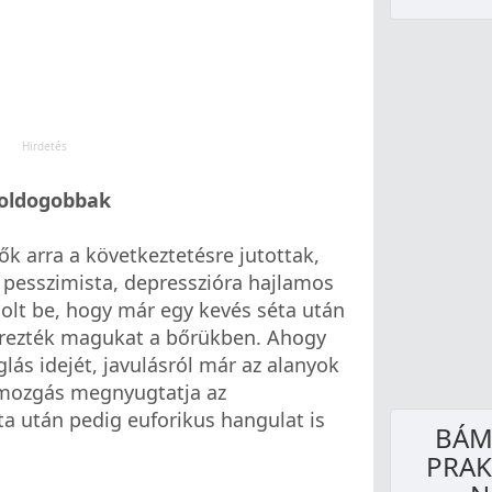
boldogobbak
ők arra a következtetésre jutottak,
 pesszimista, depresszióra hajlamos
lt be, hogy már egy kevés séta után
 érezték magukat a bőrükben. Ahogy
glás idejét, javulásról már az alanyok
 mozgás megnyugtatja az
ta után pedig euforikus hangulat is
BÁM
PRAK