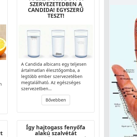
SZERVEZETEDBEN A
CANDIDA! EGYSZERŰ
TESZT!
A Candida albicans egy teljesen
ártalmatlan élesztőgomba, a
legtöbb ember szervezetében
megtalálható. Az egészséges
n
szervezetben…
Bővebben
Így hajtogass fenyőfa
rt
alakú szalvétát