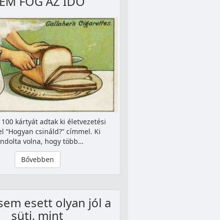
EM FOG AZ IDŐ
100 kártyát adtak ki életvezetési
el “Hogyan csináld?” címmel. Ki
ndolta volna, hogy több…
Bővebben
sem esett olyan jól a
süti, mint