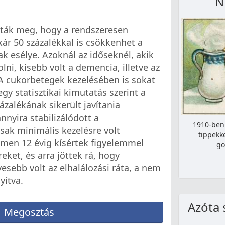
N
ották meg, hogy a rendszeresen
ár 50 százalékkal is csökkenhet a
k esélye. Azoknál az időseknél, akik
ni, kisebb volt a demencia, illetve az
 A cukorbetegek kezelésében is sokat
egy statisztikai kimutatás szerint a
zalékának sikerült javítania
nnyira stabilizálódott a
1910-ben 
sak minimális kezelésre volt
tippekk
men 12 évig kísértek figyelemmel
go
ket, és arra jöttek rá, hogy
esebb volt az elhalálozási ráta, a nem
yítva.
Azóta 
Megosztás