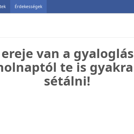
tek
Érdekességek
 ereje van a gyaloglás
holnaptól te is gyakr
sétálni!