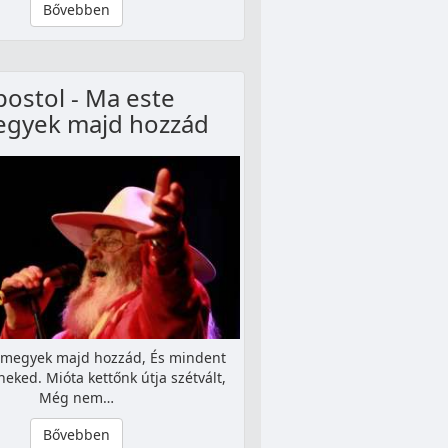
Bővebben
postol - Ma este
egyek majd hozzád
lmegyek majd hozzád, És mindent
eked. Mióta kettőnk útja szétvált,
Még nem…
Bővebben