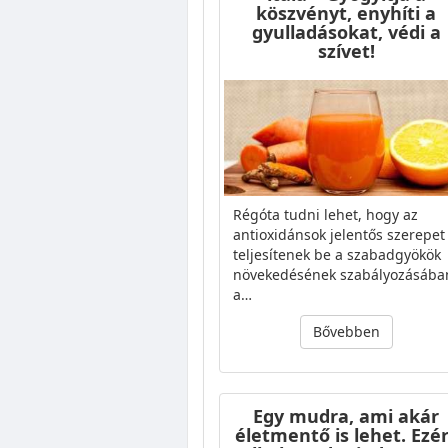
köszvényt, enyhíti a
gyulladásokat, védi a
szívet!
Régóta tudni lehet, hogy az
antioxidánsok jelentős szerepet
teljesítenek be a szabadgyökök
növekedésének szabályozásába
a…
Bővebben
Egy mudra, ami akár
életmentő is lehet. Ezé