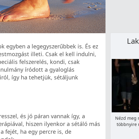
La
k egyben a legegyszerűbbek is. És ez
estmozgást illeti. Csak el kell indulni,
iális felszerelés, kondi, csak
anulmány íródott a gyaloglás
ról, így ha tehetjük, sétáljunk
resszel, és jó páran vannak így, a
Nézd meg m
erápiával, hiszen ilyenkor a sétáló más
többnyire 
 a fejét, ha egy percre is, de