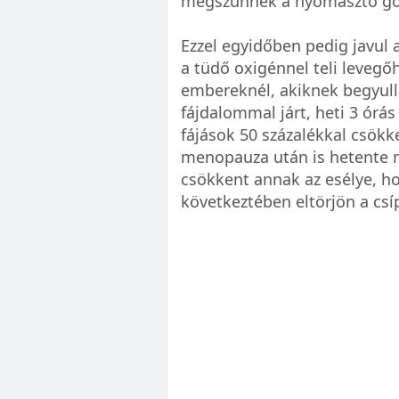
megszűnnek a nyomasztó g
Ezzel egyidőben pedig javul 
a tüdő oxigénnel teli levegő
embereknél, akiknek begyulla
fájdalommal járt, heti 3 órá
fájások 50 százalékkal csökk
menopauza után is hetente n
csökkent annak az esélye, ho
következtében eltörjön a csí