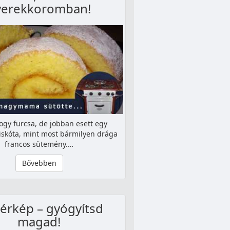
yerekkoromban!
ogy furcsa, de jobban esett egy
iskóta, mint most bármilyen drága
francos sütemény.…
Bővebben
érkép – gyógyítsd
magad!