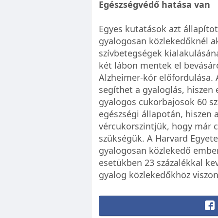
Egészségvédő hatása van
Egyes kutatások azt állapít
gyalogosan közlekedőknél ak
szívbetegségek kialakulásána
két lábon mentek el bevásárol
Alzheimer-kór előfordulása.
segíthet a gyaloglás, hiszen 
gyalogos cukorbajosok 60 szá
egészségi állapotán, hiszen a
vércukorszintjük, hogy már c
szükségük. A Harvard Egyete
gyalogosan közlekedő embere
esetükben 23 százalékkal kev
gyalog közlekedőkhöz viszon