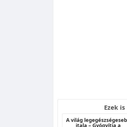
Ezek is
A világ legegészségese
itala – Gyógyítja a