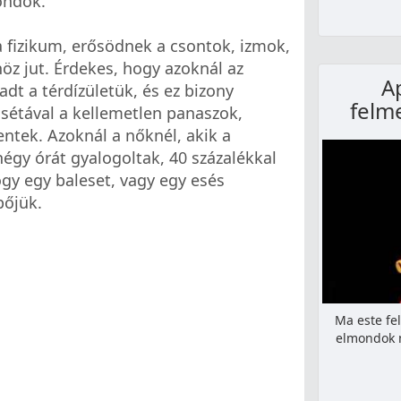
ondok.
a fizikum, erősödnek a csontok, izmok,
höz jut. Érdekes, hogy azoknál az
A
dt a térdízületük, és ez bizony
felm
s sétával a kellemetlen panaszok,
entek. Azoknál a nőknél, akik a
égy órát gyalogoltak, 40 százalékkal
gy egy baleset, vagy egy esés
pőjük.
Ma este fe
elmondok n