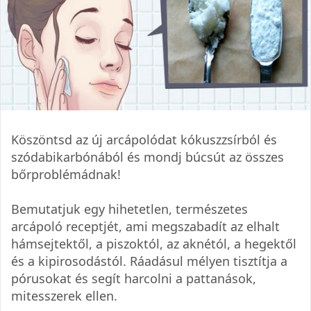
Köszöntsd az új arcápolódat kókuszzsírból és
szódabikarbónából és mondj búcsút az összes
bőrproblémádnak!
Bemutatjuk egy hihetetlen, természetes
arcápoló receptjét, ami megszabadít az elhalt
hámsejtektől, a piszoktól, az aknétól, a hegektől
és a kipirosodástól. Ráadásul mélyen tisztítja a
pórusokat és segít harcolni a pattanások,
mitesszerek ellen.