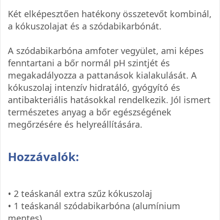
Két elképesztően hatékony összetevőt kombinál,
a kókuszolajat és a szódabikarbónát.
A szódabikarbóna amfoter vegyület, ami képes
fenntartani a bőr normál pH szintjét és
megakadályozza a pattanások kialakulását. A
kókuszolaj intenzív hidratáló, gyógyító és
antibakteriális hatásokkal rendelkezik. Jól ismert
természetes anyag a bőr egészségének
megőrzésére és helyreállítására.
Hozzávalók:
• 2 teáskanál extra szűz kókuszolaj
• 1 teáskanál szódabikarbóna (alumínium
mentes)