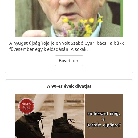
A nyugat újságírója jelen volt Szabó Gyuri bácsi, a bükki
füvesember egyik előadásán. A sokak…
Bővebben
A 90-es évek divatja!