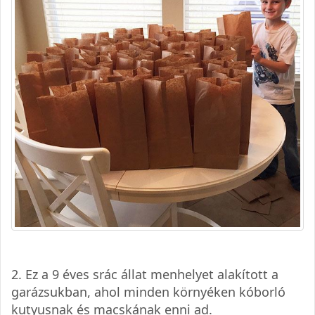
2. Ez a 9 éves srác állat menhelyet alakított a
garázsukban, ahol minden környéken kóborló
kutyusnak és macskának enni ad.