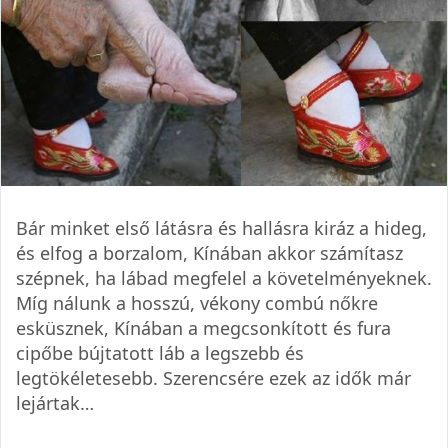
Bár minket első látásra és hallásra kiráz a hideg,
és elfog a borzalom, Kínában akkor számítasz
szépnek, ha lábad megfelel a követelményeknek.
Míg nálunk a hosszú, vékony combú nőkre
esküsznek, Kínában a megcsonkított és fura
cipőbe bújtatott láb a legszebb és
legtökéletesebb. Szerencsére ezek az idők már
lejártak…