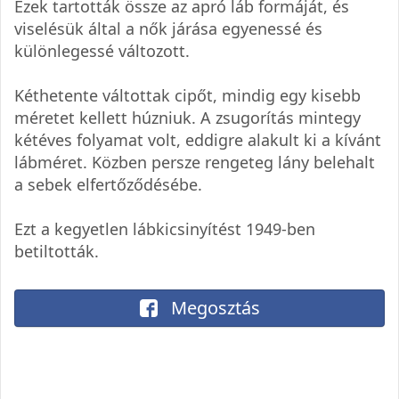
Ezek tartották össze az apró láb formáját, és
viselésük által a nők járása egyenessé és
különlegessé változott.
Kéthetente váltottak cipőt, mindig egy kisebb
méretet kellett húzniuk. A zsugorítás mintegy
kétéves folyamat volt, eddigre alakult ki a kívánt
lábméret. Közben persze rengeteg lány belehalt
a sebek elfertőződésébe.
Ezt a kegyetlen lábkicsinyítést 1949-ben
betiltották.
Megosztás