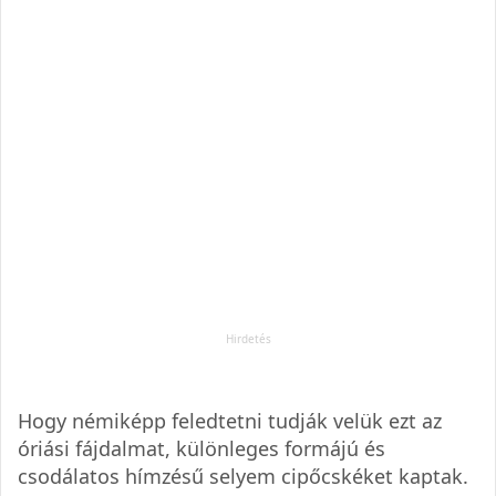
Hogy némiképp feledtetni tudják velük ezt az
óriási fájdalmat, különleges formájú és
csodálatos hímzésű selyem cipőcskéket kaptak.