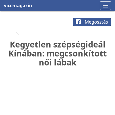
viccmagazin
Megosztás
Kegyetlen szépségideál
Kínában: megcsonkított
női lábak