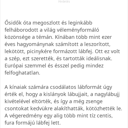
Ősidők óta megoszlott és leginkább
felháborodott a világ véleményformáló
közönsége a témán. Kínában több mint ezer
éves hagyománynak számított a leszorított,
lekötött, picinykére formázott lábfej. Ott ez volt
a szép, ezt szerették, és tartották ideálisnak.
Európai szemmel és ésszel pedig mindez
felfoghatatlan.
A kínaiak számára csodálatos lábformát úgy
érték el, hogy a kislányok lábujjait, a nagylábujj
kivételével eltörték, és így a még zsenge
csontokat kedvükre alakíthatták, kötözhették le.
A végeredmény egy alig több mint tíz centis,
fura formájú lábfej lett.