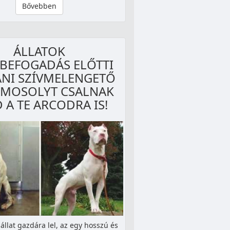
Bővebben
ÁLLATOK
BEFOGADÁS ELŐTTI
ÁNI SZÍVMELENGETŐ
 MOSOLYT CSALNAK
 A TE ARCODRA IS!
állat gazdára lel, az egy hosszú és