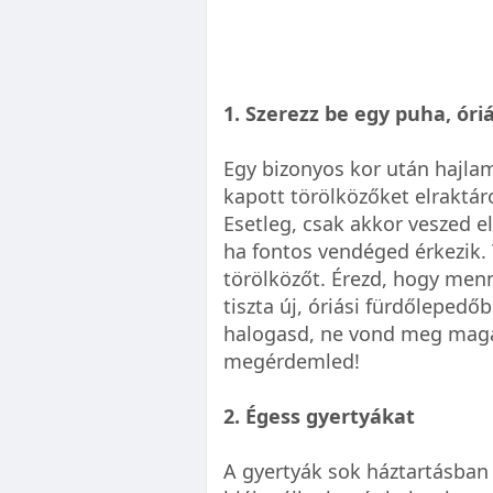
1. Szerezz be egy puha, óri
Egy bizonyos kor után hajlam
kapott törölközőket elraktár
Esetleg, csak akkor veszed e
ha fontos vendéged érkezik.
törölközőt. Érezd, hogy menny
tiszta új, óriási fürdőleped
halogasd, ne vond meg magad
megérdemled!
2. Égess gyertyákat
A gyertyák sok háztartásban