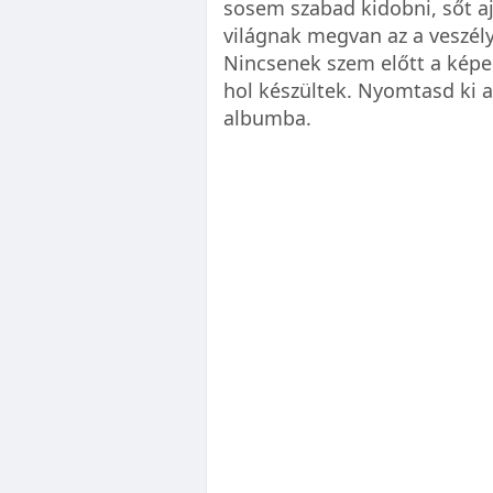
sosem szabad kidobni, sőt ajá
világnak megvan az a veszél
Nincsenek szem előtt a képei
hol készültek. Nyomtasd ki a
albumba.