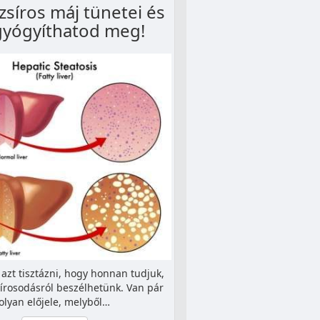
zsíros máj tünetei és
gyógyíthatod meg!
ó azt tisztázni, hogy honnan tudjuk,
írosodásról beszélhetünk. Van pár
olyan előjele, melyből…