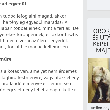
agad egyedül
 tudod lefoglalni magad, akkor
a, ha tényleg egyedül maradsz? A
talában többet élnek, mint a férfiak. De
ÖRÖK
yerekek kiröppennek, és akkor hisztis
ÉS UT
ld meg élvezni az életet egyedül.
KÉPEI
ilmet, foglald le magad kellemesen.
MAJD
kműre
es alkotás van, amelyet nem érdemes
ilághírű festményre, vagy utazz el egy
a maradandó élményeket semmi sem
önleges élmény lehet a napfelkelte is.
Amikor egy 