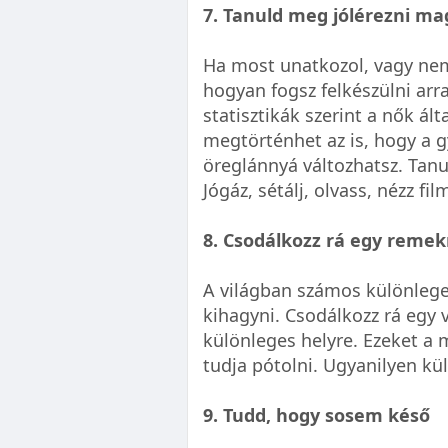
7. Tanuld meg jólérezni m
Ha most unatkozol, vagy nem
hogyan fogsz felkészülni arr
statisztikák szerint a nők ál
megtörténhet az is, hogy a g
öreglánnyá változhatsz. Tanu
Jógáz, sétálj, olvass, nézz f
8. Csodálkozz rá egy reme
A világban számos különleg
kihagyni. Csodálkozz rá egy v
különleges helyre. Ezeket 
tudja pótolni. Ugyanilyen kül
9. Tudd, hogy sosem késő