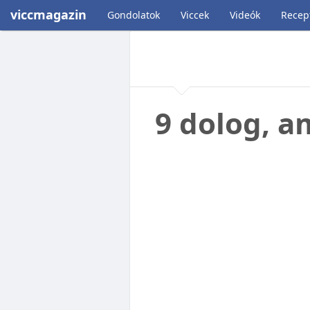
viccmagazin
Gondolatok
Viccek
Videók
Recep
9 dolog, a