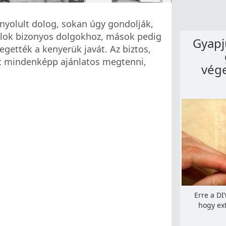
nyolult dolog, sokan úgy gondolják,
alok bizonyos dolgokhoz, mások pedig
Gyapj
gették a kenyerük javát. Az biztos,
t mindenképp ajánlatos megtenni,
vég
Erre a DI
hogy ext