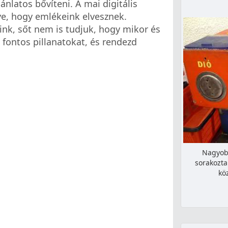
nlatos bővíteni. A mai digitális
ye, hogy emlékeink elvesznek.
nk, sőt nem is tudjuk, hogy mikor és
 fontos pillanatokat, és rendezd
Nagyob
sorakozta
kö