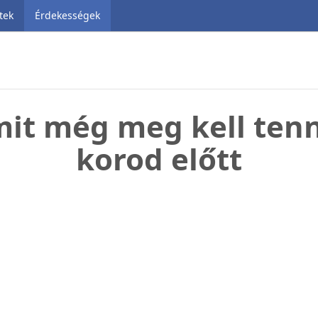
tek
Érdekességek
mit még meg kell ten
korod előtt