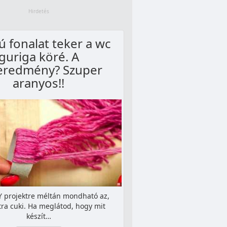
ú fonalat teker a wc
guriga köré. A
eredmény? Szuper
aranyos!!
Y projektre méltán mondható az,
ra cuki. Ha meglátod, hogy mit
készít…