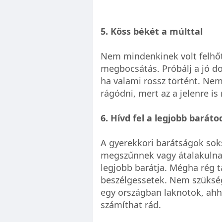
5. Köss békét a múlttal
Nem mindenkinek volt felhőt
megbocsátás. Próbálj a jó dol
ha valami rossz történt. Ne
rágódni, mert az a jelenre is
6. Hívd fel a legjobb baráto
A gyerekkori barátságok sok
megszűnnek vagy átalakulna
legjobb barátja. Mégha rég tal
beszélgessetek. Nem szüksé
egy országban laknotok, ahh
számíthat rád.