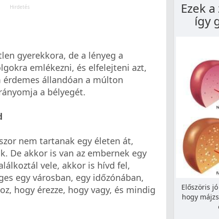
Ezek a 
így 
len gyerekkora, de a lényeg a
gokra emlékezni, és elfelejteni azt,
m érdemes állandóan a múlton
 rányomja a bélyegét.
d
szor nem tartanak egy életen át,
k. De akkor is van az embernek egy
álkoztál vele, akkor is hívd fel,
ges egy városban, egy időzónában,
Előszöris j
oz, hogy érezze, hogy vagy, és mindig
hogy májzs