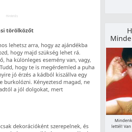
H
ási törölközőt
Minde
os lehetsz arra, hogy az ajándékba
ozd, hogy majd szükség lehet rá.
lő, ha különleges esemény van, vagy,
 Tudd, hogy te is megérdemled a puha
ire jó érzés a kádból kiszállva egy
őbe burkolózni. Kényeztesd magad, ne
tól a jól dolgokat, mert
Mindenki
 csak dekorációként szerepelnek, és
lettél! Va