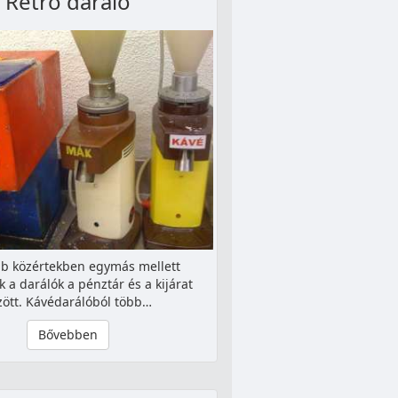
Retro daráló
b közértekben egymás mellett
k a darálók a pénztár és a kijárat
zött. Kávédarálóból több…
Bővebben