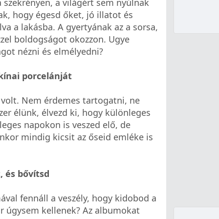
 szekrényen, a világért sem nyúlnak
k, hogy égesd őket, jó illatot és
va a lakásba. A gyertyának az a sorsa,
zzel boldogságot okozzon. Ugye
ngot nézni és elmélyedni?
ínai porcelánját
 volt. Nem érdemes tartogatni, ne
zer élünk, élvezd ki, hogy különleges
leges napokon is veszed elő, de
nkor mindig kicsit az őseid emléke is
, és bővítsd
val fennáll a veszély, hogy kidobod a
ár úgysem kellenek? Az albumokat