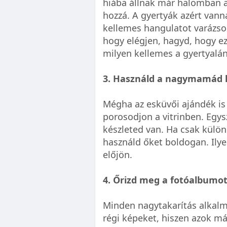
hiába állnak már halomban a
hozzá. A gyertyák azért vanna
kellemes hangulatot varázsol
hogy elégjen, hagyd, hogy e
milyen kellemes a gyertyalá
3. Használd a nagymamád k
Mégha az esküvői ajándék is
porosodjon a vitrinben. Egys
készleted van. Ha csak külön
használd őket boldogan. Ilye
előjön.
4. Őrizd meg a fotóalbumot
Minden nagytakarítás alkalmá
régi képeket, hiszen azok m