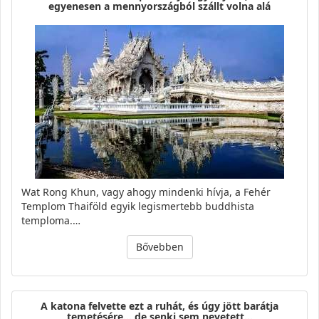
egyenesen a mennyországból szállt volna alá
Wat Rong Khun, vagy ahogy mindenki hívja, a Fehér
Templom Thaiföld egyik legismertebb buddhista
temploma.…
Bővebben
A katona felvette ezt a ruhát, és úgy jött barátja
temetésére… de senki sem nevetett…