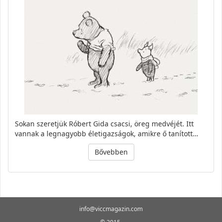
Sokan szeretjük Róbert Gida csacsi, öreg medvéjét. Itt
vannak a legnagyobb életigazságok, amikre ő tanított…
Bővebben
info@viccmagazin.com