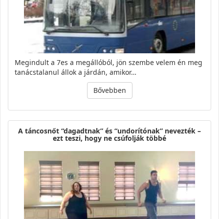
Megindult a 7es a megállóból, jön szembe velem én meg
tanácstalanul állok a járdán, amikor…
Bővebben
A táncosnőt “dagadtnak” és “undorítónak” nevezték –
ezt teszi, hogy ne csúfolják többé