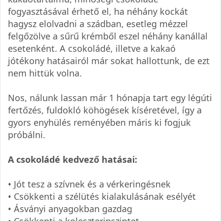
fogyasztásával érhető el, ha néhány kockát
hagysz elolvadni a szádban, esetleg mézzel
felgőzölve a sűrű krémből eszel néhány kanállal
esetenként. A csokoládé, illetve a kakaó
jótékony hatásairól már sokat hallottunk, de ezt
nem hittük volna.
Nos, nálunk lassan már 1 hónapja tart egy légúti
fertőzés, fuldokló köhögések kíséretével, így a
gyors enyhülés reményében máris ki fogjuk
próbálni.
A csokoládé kedvező hatásai:
• Jót tesz a szívnek és a vérkeringésnek
• Csökkenti a szélütés kialakulásának esélyét
• Ásványi anyagokban gazdag