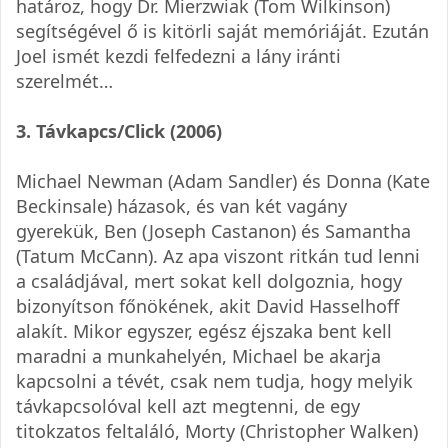
határoz, hogy Dr. Mierzwiak (Tom Wilkinson)
segítségével ő is kitörli saját memóriáját. Ezután
Joel ismét kezdi felfedezni a lány iránti
szerelmét…
3. Távkapcs/Click (2006)
Michael Newman (Adam Sandler) és Donna (Kate
Beckinsale) házasok, és van két vagány
gyerekük, Ben (Joseph Castanon) és Samantha
(Tatum McCann). Az apa viszont ritkán tud lenni
a családjával, mert sokat kell dolgoznia, hogy
bizonyítson főnökének, akit David Hasselhoff
alakít. Mikor egyszer, egész éjszaka bent kell
maradni a munkahelyén, Michael be akarja
kapcsolni a tévét, csak nem tudja, hogy melyik
távkapcsolóval kell azt megtenni, de egy
titokzatos feltaláló, Morty (Christopher Walken)