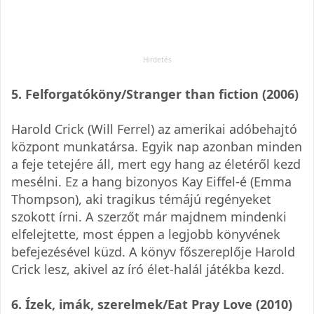
5. Felforgatóköny/Stranger than fiction (2006)
Harold Crick (Will Ferrel) az amerikai adóbehajtó
központ munkatársa. Egyik nap azonban minden
a feje tetejére áll, mert egy hang az életéről kezd
mesélni. Ez a hang bizonyos Kay Eiffel-é (Emma
Thompson), aki tragikus témájú regényeket
szokott írni. A szerzőt már majdnem mindenki
elfelejtette, most éppen a legjobb könyvének
befejezésével küzd. A könyv főszereplője Harold
Crick lesz, akivel az író élet-halál játékba kezd.
6. Ízek, imák, szerelmek/Eat Pray Love (2010)