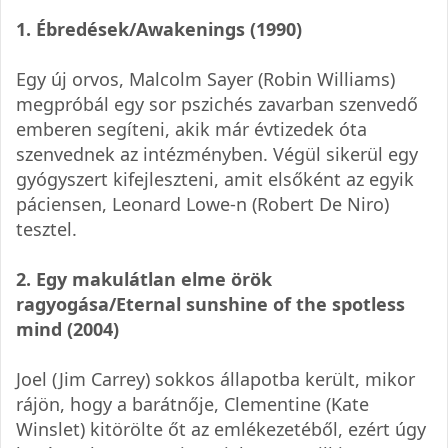
1. Ébredések/Awakenings (1990)
Egy új orvos, Malcolm Sayer (Robin Williams)
megpróbál egy sor pszichés zavarban szenvedő
emberen segíteni, akik már évtizedek óta
szenvednek az intézményben. Végül sikerül egy
gyógyszert kifejleszteni, amit elsőként az egyik
páciensen, Leonard Lowe-n (Robert De Niro)
tesztel.
2. Egy makulátlan elme örök
ragyogása/Eternal sunshine of the spotless
mind (2004)
Joel (Jim Carrey) sokkos állapotba került, mikor
rájön, hogy a barátnője, Clementine (Kate
Winslet) kitörölte őt az emlékezetéből, ezért úgy