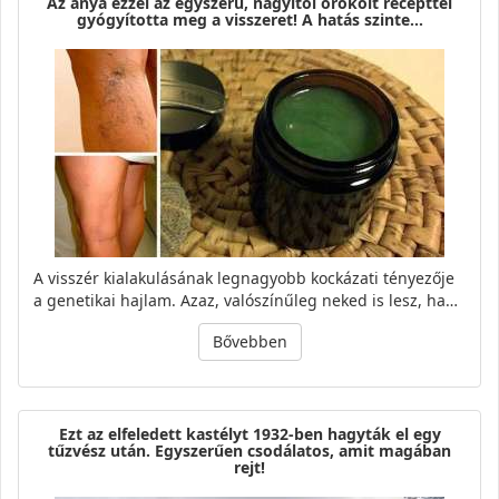
Az anya ezzel az egyszerű, nagyitól örökölt recepttel
gyógyította meg a visszeret! A hatás szinte…
A visszér kialakulásának legnagyobb kockázati tényezője
a genetikai hajlam. Azaz, valószínűleg neked is lesz, ha…
Bővebben
Ezt az elfeledett kastélyt 1932-ben hagyták el egy
tűzvész után. Egyszerűen csodálatos, amit magában
rejt!