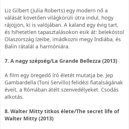
Liz Gilbert (Julia Roberts) egy modern nő a
válását követően világkörüli útra indul, hogy
rájöjjön, ki is valójában. A kaland egy évig tart,
és hihetetlen tapasztalásokon esik át: belekóstol
Olaszország ízeibe, imádkozni megy Indiába, és
Balin rátalál a harmóniára.
7. A nagy szépség/La Grande Bellezza (2013)
A film egy öregedő író életét mutatja be. Jep
Gambardella (Toni Servillo) felidézi fiatalságának
éveit, a Rómában átélt szenvedélyeket. Csodás
alkotás.
8. Walter Mitty titkos élete/The secret life of
Walter Mitty (2013)