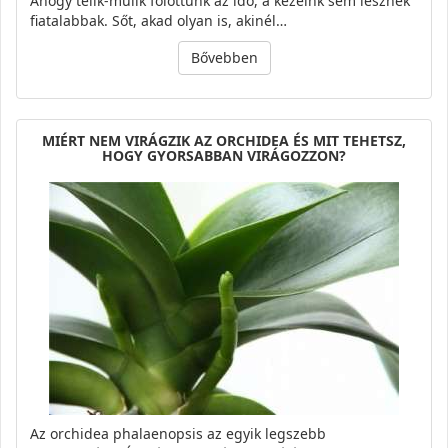
Ahogy telik-múlik fölöttünk az idő, a kezeink sem lesznek
fiatalabbak. Sőt, akad olyan is, akinél…
Bővebben
MIÉRT NEM VIRÁGZIK AZ ORCHIDEA ÉS MIT TEHETSZ,
HOGY GYORSABBAN VIRÁGOZZON?
Az orchidea phalaenopsis az egyik legszebb