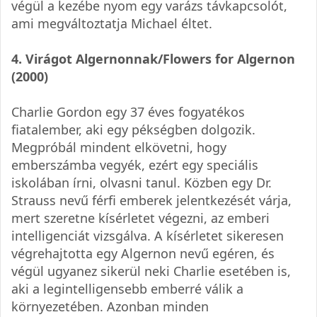
végül a kezébe nyom egy varázs távkapcsolót,
ami megváltoztatja Michael éltet.
4. Virágot Algernonnak/Flowers for Algernon
(2000)
Charlie Gordon egy 37 éves fogyatékos
fiatalember, aki egy pékségben dolgozik.
Megpróbál mindent elkövetni, hogy
emberszámba vegyék, ezért egy speciális
iskolában írni, olvasni tanul. Közben egy Dr.
Strauss nevű férfi emberek jelentkezését várja,
mert szeretne kísérletet végezni, az emberi
intelligenciát vizsgálva. A kísérletet sikeresen
végrehajtotta egy Algernon nevű egéren, és
végül ugyanez sikerül neki Charlie esetében is,
aki a legintelligensebb emberré válik a
környezetében. Azonban minden