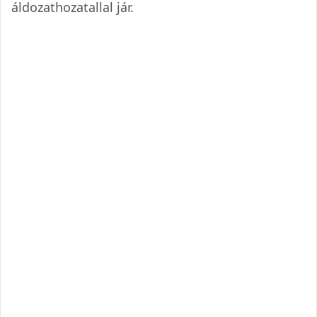
áldozathozatallal jár.