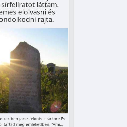
 sírfeliratot láttam.
emes elolvasni és
ondolkodni rajta.
e kertben jarsz tekints e sirkore Es
sol tartsd meg emlekedben. “Ami…