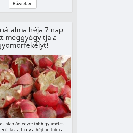
Bővebben
nátalma héja 7 nap
tt meggyógyítja a
gyomorfekélyt!
sok alapján egyre több gyümölcs
erül ki az, hogy a héjban több a…