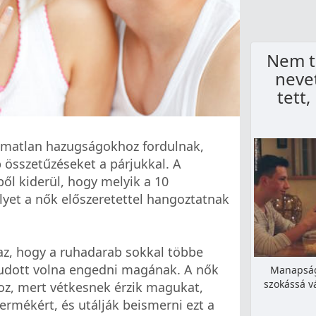
Nem t
nevet
tett,
lmatlan hazugságokhoz fordulnak,
összetűzéseket a párjukkal. A
l kiderül, hogy melyik a 10
yet a nők előszeretettel hangoztatnak
az, hogy a ruhadarab sokkal többe
tudott volna engedni magának. A nők
Manapság 
szokássá vá
oz, mert vétkesnek érzik magukat,
ermékért, és utálják beismerni ezt a