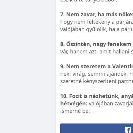
7. Nem zavar, ha más nőket
hogy nem féltékeny a párjára
valójában gyűlölik, ha a pár
8. Őszintén, nagy fenekem
vár, hanem azt, amit hallani 
9. Nem szeretem a Valenti
neki virág, semmi ajándék, h
szeretné kényszeríteni partn
10. Focit is nézhetünk, an
hétvégén:
valójában zavarjá
ismerné be.