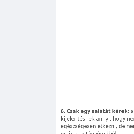
6. Csak egy salátát kérek:
a
kijelentésnek annyi, hogy n
egészségesen étkezni, de ne
eszik a te tányérodból.