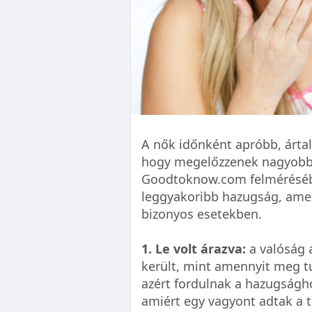
A nők időnként apróbb, árta
hogy megelőzzenek nagyobb 
Goodtoknow.com felmérésébő
leggyakoribb hazugság, amel
bizonyos esetekben.
1. Le volt árazva:
a valóság 
került, mint amennyit meg 
azért fordulnak a hazugságh
amiért egy vagyont adtak a t