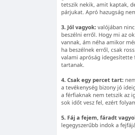
tetszik nekik, amit kaptak,
párjukat. Apró hazugság ne
3. Jól vagyok:
valójában ninc
beszélni erről. Hogy mi az o
vannak, ám néha amikor mérg
ha beszélnek erről, csak ross
valami apróság idegesítette f
tartanak.
4. Csak egy percet tart:
neme
a tevékenység bizony jó ideig
a férfiaknak nem tetszik az 
sok időt vesz fel, ezért fol
5. Fáj a fejem, fáradt vagyo
legegyszerűbb indok a fejfáj