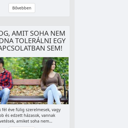
Bővebben
OG, AMIT SOHA NEM
DNA TOLERÁLNI EGY
APCSOLATBAN SEM!
 fél éve fülig szerelmesek, vagy
bb és edzett házasok, vannak
vetések, amiket soha nem…