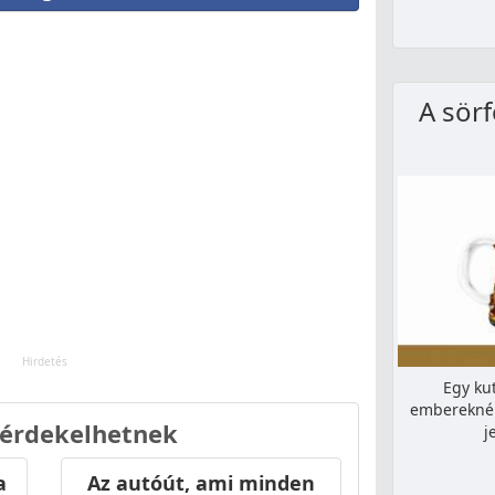
A sörf
Egy kut
embereknél 
 érdekelhetnek
j
a
Az autóút, ami minden