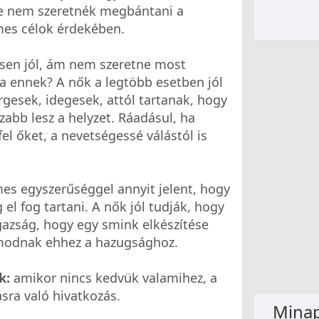
 de nem szeretnék megbántani a
mes célok érdekében.
sen jól, ám nem szeretne most
ka ennek? A nők a legtöbb esetben jól
esek, idegesek, attól tartanak, hogy
zabb lesz a helyzet. Ráadásul, ha
el őket, a nevetségessé válástól is
s egyszerűséggel annyit jelent, hogy
 el fog tartani. A nők jól tudják, hogy
igazság, hogy egy smink elkészítése
yamodnak ehhez a hazugsághoz.
k:
amikor nincs kedvük valamihez, a
ásra való hivatkozás.
Minap