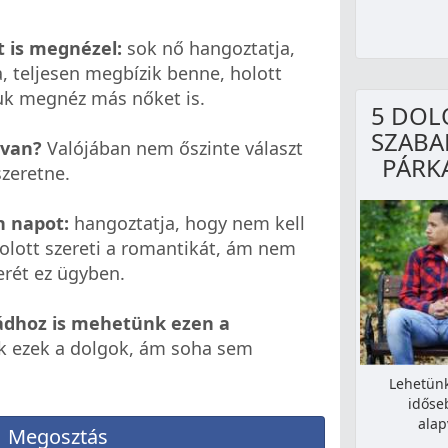
 is megnézel:
sok nő hangoztatja,
, teljesen megbízik benne, holott
juk megnéz más nőket is.
5 DOL
SZABA
 van?
Valójában nem őszinte választ
PÁRK
szeretne.
n napot:
hangoztatja, hogy nem kell
olott szereti a romantikát, ám nem
erét ez ügyben.
yádhoz is mehetünk ezen a
k ezek a dolgok, ám soha sem
Lehetünk
időse
alap
Megosztás