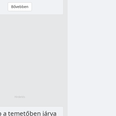
Bővebben
 a temetőben járva