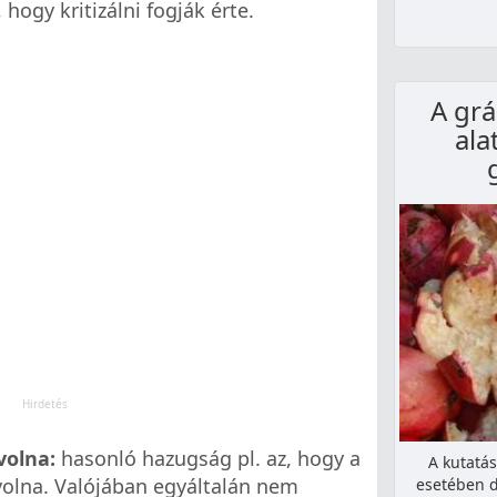
 hogy kritizálni fogják érte.
A grá
ala
volna:
hasonló hazugság pl. az, hogy a
A kutatá
volna. Valójában egyáltalán nem
esetében d