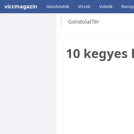
viccmagazin
Gondolatok
Viccek
Videók
Recep
GondolatTér
10 kegyes 