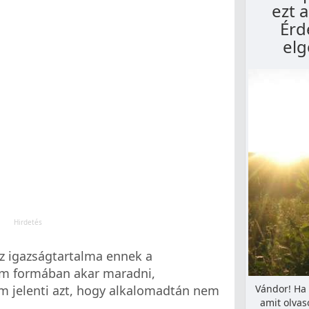
ezt a
Érd
elg
z igazságtartalma ennek a
em formában akar maradni,
m jelenti azt, hogy alkalomadtán nem
Vándor! Ha 
amit olva