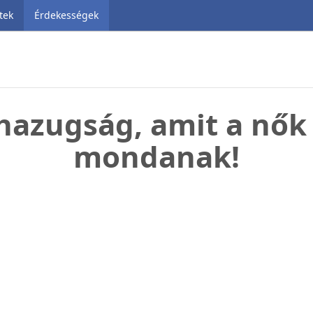
tek
Érdekességek
hazugság, amit a nők
mondanak!