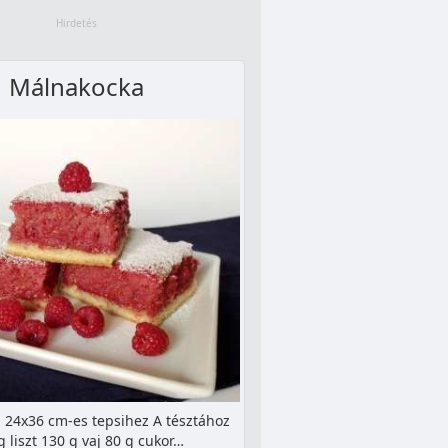
Málnakocka
 24x36 cm-es tepsihez A tésztához
g liszt 130 g vaj 80 g cukor…