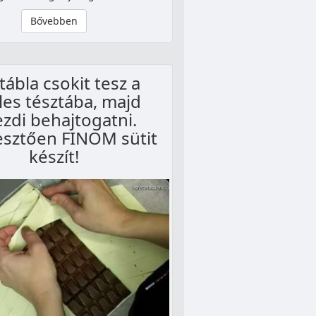
Bővebben
tábla csokit tesz a
les tésztába, majd
ezdi behajtogatni.
esztően FINOM sütit
készít!