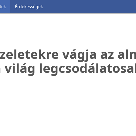
tek
Érdekességek
zeletekre vágja az al
a világ legcsodálatosa