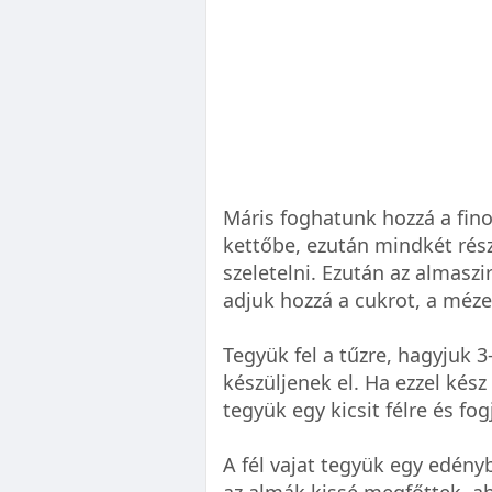
Máris foghatunk hozzá a fin
kettőbe, ezután mindkét rész
szeletelni. Ezután az almasz
adjuk hozzá a cukrot, a mézet
Tegyük fel a tűzre, hagyjuk 3
készüljenek el. Ha ezzel kész
tegyük egy kicsit félre és fo
A fél vajat tegyük egy edény