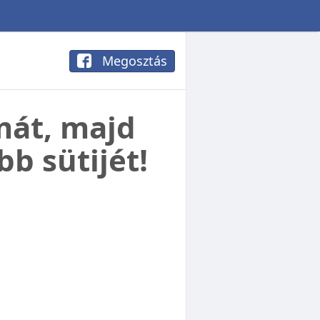
Megosztás
mát, majd
bb sütijét!