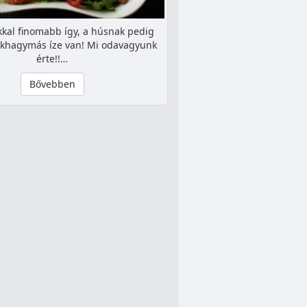
kkal finomabb így, a húsnak pedig
okhagymás íze van! Mi odavagyunk
érte!!…
Bővebben