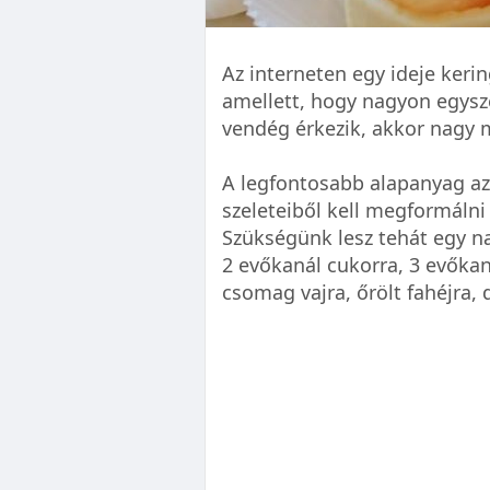
Az interneten egy ideje keri
amellett, hogy nagyon egysze
vendég érkezik, akkor nagy 
A legfontosabb alapanyag az
szeleteiből kell megformálni
Szükségünk lesz tehát egy na
2 evőkanál cukorra, 3 evőkan
csomag vajra, őrölt fahéjra, 