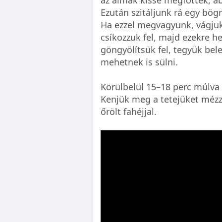
az almák kissé megfőttek, abb
Ezután szitáljunk rá egy bögr
Ha ezzel megvagyunk, vágjuk 
csíkozzuk fel, majd ezekre he
göngyölítsük fel, tegyük bel
mehetnek is sülni.
Körülbelül 15–18 perc múlva 
Kenjük meg a tetejüket mézz
őrölt fahéjjal.