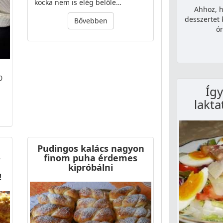
kocka nem is elég belőle…
Ahhoz, h
desszertet
Bővebben
ór
0
Így
lakta
Pudingos kalács nagyon
–
finom puha érdemes
kipróbálni
!