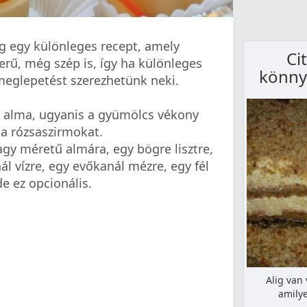
ng egy különleges recept, amely
Ci
rű, még szép is, így ha különleges
könny
meglepetést szerezhetünk neki.
 alma, ugyanis a gyümölcs vékony
 a rózsaszirmokat.
gy méretű almára, egy bögre lisztre,
ál vízre, egy evőkanál mézre, egy fél
de ez opcionális.
Alig van
amilye