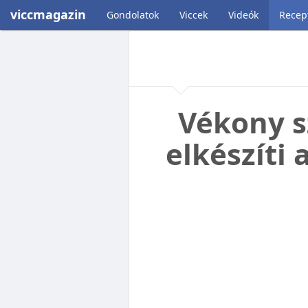
viccmagazin
Gondolatok
Viccek
Videók
Recep
Vékony s
elkészíti 