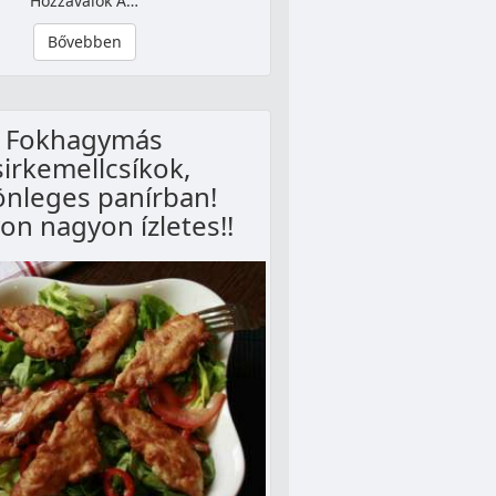
Hozzávalók A…
Bővebben
Fokhagymás
sirkemellcsíkok,
önleges panírban!
n nagyon ízletes!!