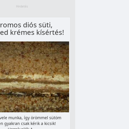
tromos diós süti,
ed krémes kísértés!
 vele munka, így örömmel sütöm
n gyakran csak kérik a kicsik!