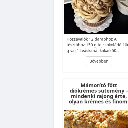
Hozzávalók 12 darabhoz A
tésztához 150 g tejcsokoládé 10
g vaj 1 teáskanál kakaó 50…
Bővebben
Mámorító főtt
diókrémes sütemény 
mindenki rajong érte,
olyan krémes és finom