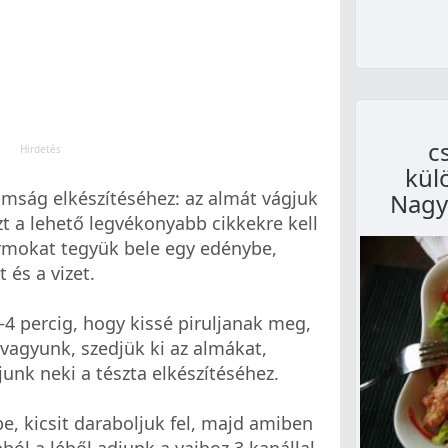
c
kül
omság elkészítéséhez: az almát vágjuk
Nagyo
t a lehető legvékonyabb cikkekre kell
irmokat tegyük bele egy edénybe,
 és a vizet.
–4 percig, hogy kissé piruljanak meg,
 vagyunk, szedjük ki az almákat,
gjunk neki a tészta elkészítéséhez.
be, kicsit daraboljuk fel, majd amiben