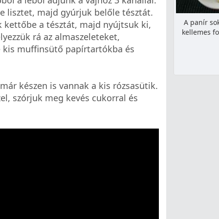
ól a léből adjunk a vajhoz 3 kanállal.
e lisztet, majd gyúrjuk belőle tésztát.
A panír so
kettőbe a tésztát, majd nyújtsuk ki,
kellemes f
lyezzük rá az almaszeleteket,
e kis muffinsütő papírtartókba és
már készen is vannak a kis rózsasütik.
el, szórjuk meg kevés cukorral és