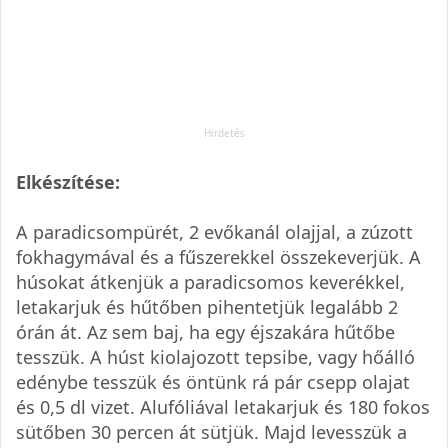
Elkészítése:
A paradicsompürét, 2 evőkanál olajjal, a zúzott
fokhagymával és a fűszerekkel összekeverjük. A
húsokat átkenjük a paradicsomos keverékkel,
letakarjuk és hűtőben pihentetjük legalább 2
órán át. Az sem baj, ha egy éjszakára hűtőbe
tesszük. A húst kiolajozott tepsibe, vagy hőálló
edénybe tesszük és öntünk rá pár csepp olajat
és 0,5 dl vizet. Alufóliával letakarjuk és 180 fokos
sütőben 30 percen át sütjük. Majd levesszük a