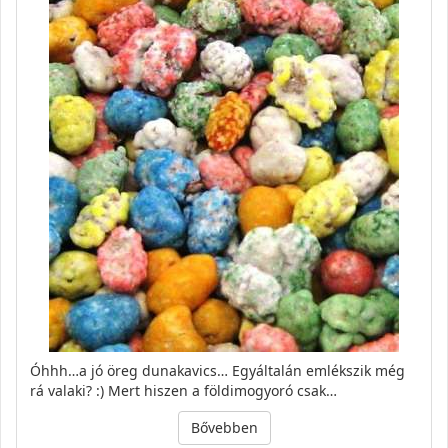
Óhhh…a jó öreg dunakavics… Egyáltalán emlékszik még
rá valaki? :) Mert hiszen a földimogyoró csak…
Bővebben