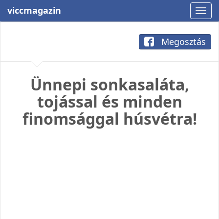
viccmagazin
Megosztás
Ünnepi sonkasaláta,
tojással és minden
finomsággal húsvétra!