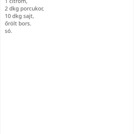
1 citrom,
2 dkg porcukor,
10 dkg sajt,
őrölt bors.
só.