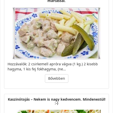
mártással.
Hozzávalók: 2 csirkemell apróra vágva (1 kg.) 2 kisebb
hagyma, 1 kis fej fokhagyma, (ne…
Bővebben
Kaszinótojás – Nekem is nagy kedvencem. Mindenestül!
:-)