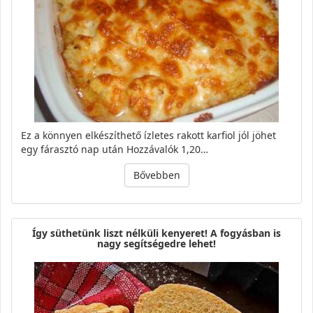
Ez a könnyen elkészíthető ízletes rakott karfiol jól jöhet
egy fárasztó nap után Hozzávalók 1,20…
Bővebben
Így süthetünk liszt nélküli kenyeret! A fogyásban is
nagy segítségedre lehet!