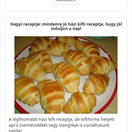
Nagyi receptje: mindenre jó házi kifli receptje, hogy jól
induljon a nap!
A legfinomabb házi kifli receptje, de kifliforma helyett
apró zsemlécskéket vagy stanglikat is csinálhatunk
belőle!…