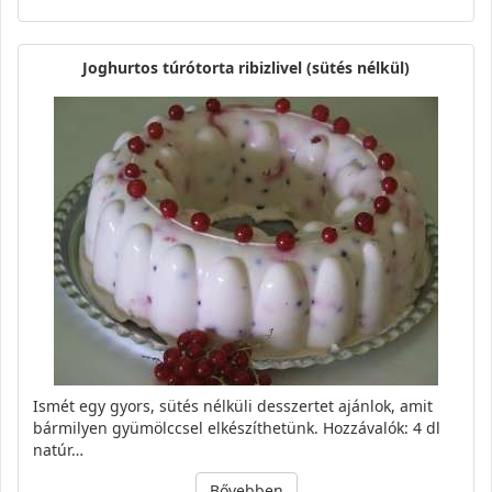
Joghurtos túrótorta ribizlivel (sütés nélkül)
Ismét egy gyors, sütés nélküli desszertet ajánlok, amit
bármilyen gyümölccsel elkészíthetünk. Hozzávalók: 4 dl
natúr…
Bővebben