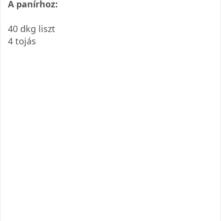
A panírhoz:
40 dkg liszt
4 tojás