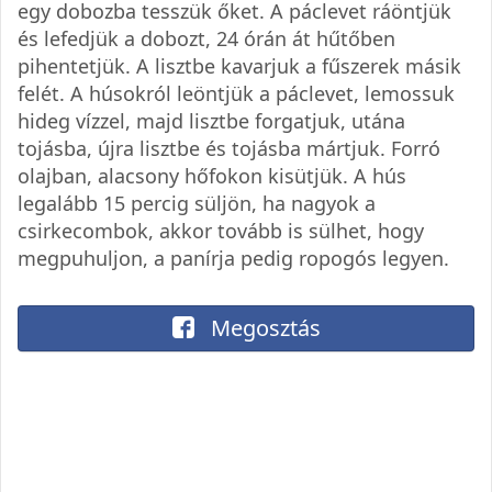
egy dobozba tesszük őket. A páclevet ráöntjük
és lefedjük a dobozt, 24 órán át hűtőben
pihentetjük. A lisztbe kavarjuk a fűszerek másik
felét. A húsokról leöntjük a páclevet, lemossuk
hideg vízzel, majd lisztbe forgatjuk, utána
tojásba, újra lisztbe és tojásba mártjuk. Forró
olajban, alacsony hőfokon kisütjük. A hús
legalább 15 percig süljön, ha nagyok a
csirkecombok, akkor tovább is sülhet, hogy
megpuhuljon, a panírja pedig ropogós legyen.
Megosztás