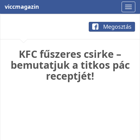
viccmagazin
Megosztás
KFC fűszeres csirke –
bemutatjuk a titkos pác
receptjét!