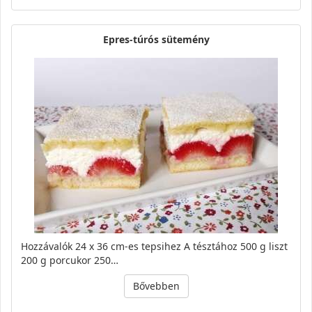
Epres-túrós sütemény
Hozzávalók 24 x 36 cm-es tepsihez A tésztához 500 g liszt
200 g porcukor 250…
Bővebben