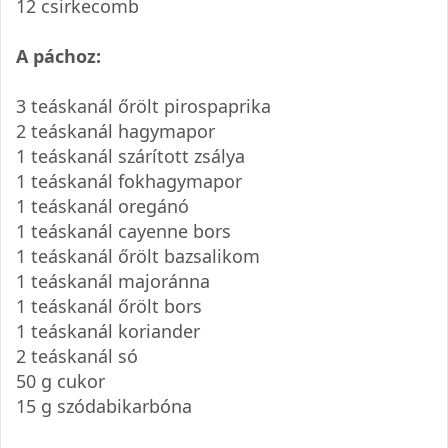
12 csirkecomb
A páchoz:
3 teáskanál őrölt pirospaprika
2 teáskanál hagymapor
1 teáskanál szárított zsálya
1 teáskanál fokhagymapor
1 teáskanál oregánó
1 teáskanál cayenne bors
1 teáskanál őrölt bazsalikom
1 teáskanál majoránna
1 teáskanál őrölt bors
1 teáskanál koriander
2 teáskanál só
50 g cukor
15 g szódabikarbóna