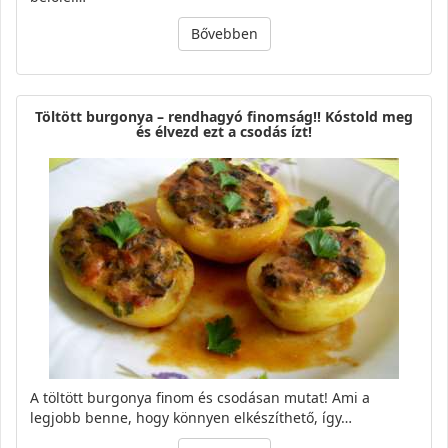
Bővebben
Töltött burgonya – rendhagyó finomság!! Kóstold meg
és élvezd ezt a csodás ízt!
A töltött burgonya finom és csodásan mutat! Ami a
legjobb benne, hogy könnyen elkészíthető, így…