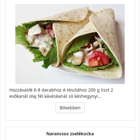
Hozzávalók 6-8 darabhoz A tésztához 200 g liszt 2
evőkanál olaj fél kávéskanál só késhegynyi…
Bővebben
Narancsos zselékocka