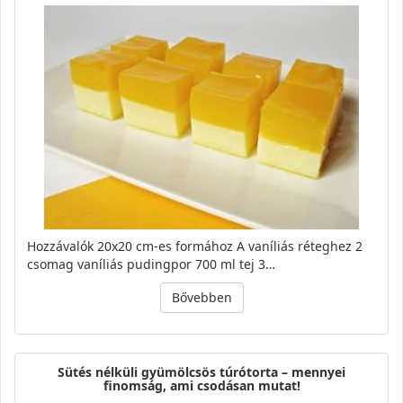
Hozzávalók 20x20 cm-es formához A vaníliás réteghez 2
csomag vaníliás pudingpor 700 ml tej 3…
Bővebben
Sütés nélküli gyümölcsös túrótorta – mennyei
finomság, ami csodásan mutat!