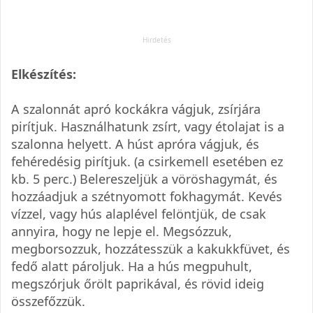
Elkészítés:
A szalonnát apró kockákra vágjuk, zsírjára
pirítjuk. Használhatunk zsírt, vagy étolajat is a
szalonna helyett. A húst apróra vágjuk, és
fehéredésig pirítjuk. (a csirkemell esetében ez
kb. 5 perc.) Belereszeljük a vöröshagymát, és
hozzáadjuk a szétnyomott fokhagymát. Kevés
vízzel, vagy hús alaplével felöntjük, de csak
annyira, hogy ne lepje el. Megsózzuk,
megborsozzuk, hozzátesszük a kakukkfüvet, és
fedő alatt pároljuk. Ha a hús megpuhult,
megszórjuk őrölt paprikával, és rövid ideig
összefőzzük.