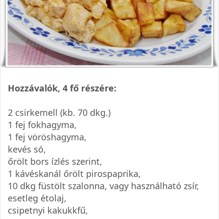
Hozzávalók, 4 fő részére:
2 csirkemell (kb. 70 dkg.)
1 fej fokhagyma,
1 fej vöröshagyma,
kevés só,
őrölt bors ízlés szerint,
1 kávéskanál őrölt pirospaprika,
10 dkg füstölt szalonna, vagy használható zsír,
esetleg étolaj,
csipetnyi kakukkfű,