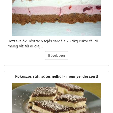
Hozzávalók: Tészta: 6 tojás sárgája 20 dkg cukor fél dl
meleg víz fél dl olaj…
Bővebben
Kókuszos süti, sütés nélkül – mennyei desszert!