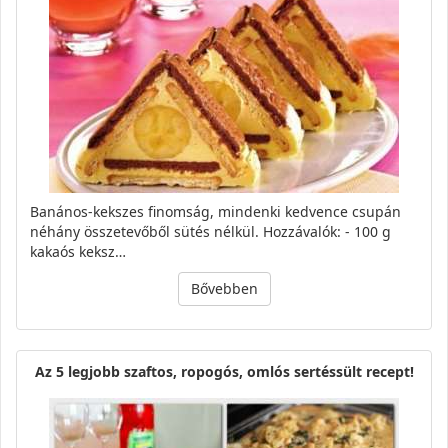
Banános-kekszes finomság, mindenki kedvence csupán
néhány összetevőből sütés nélkül. Hozzávalók: - 100 g
kakaós keksz…
Bővebben
Az 5 legjobb szaftos, ropogós, omlós sertéssült recept!