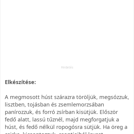
Elkészítése:
A megmosott húst szárazra töröljük, megsózzuk,
lisztben, tojásban és zsemlemorzsában
panírozzuk, és forró zsírban kisütjük. Először
fedő alatt, lassú tűznél, majd megforgatjuk a
húst, és fedő nélkül ropogósra sütjük. Ha öreg a