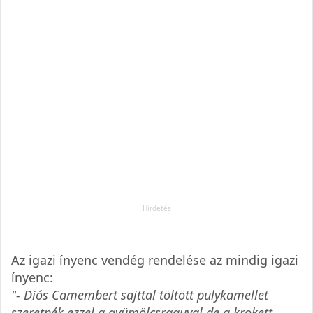
Az igazi ínyenc vendég rendelése az mindig igazi
ínyenc:
"- Diós Camembert sajttal töltött pulykamellet
szeretnék ezzel a gyümölcsraguval de a krokett