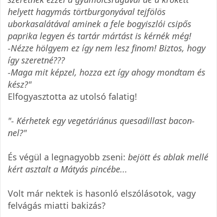
helyett hagymás törtburgonyával tejfölös
uborkasalátával aminek a fele bogyiszlói csipős
paprika legyen és tartár mártást is kérnék még!
-Nézze hölgyem ez így nem lesz finom! Biztos, hogy
így szeretné???
-Maga mit képzel, hozza ezt így ahogy mondtam és
kész?"
Elfogyasztotta az utolsó falatig!
"- Kérhetek egy vegetáriánus quesadillast bacon-
nel?"
És végül a legnagyobb zseni:
bejött és ablak mellé
kért asztalt a Mátyás pincébe...
Volt már nektek is hasonló elszólásotok, vagy
felvágás miatti bakizás?