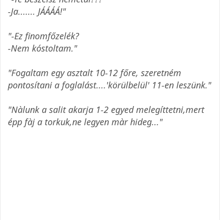
-Ja....... JÁÁÁÁ!"
"-Ez finomfőzelék?
-Nem kóstoltam."
"Fogaltam egy asztalt 10-12 főre, szeretném
pontosítani a foglalást....'körülbelül' 11-en leszünk."
"Nàlunk a salit akarja 1-2 egyed melegíttetni,mert
épp fàj a torkuk,ne legyen màr hideg..."