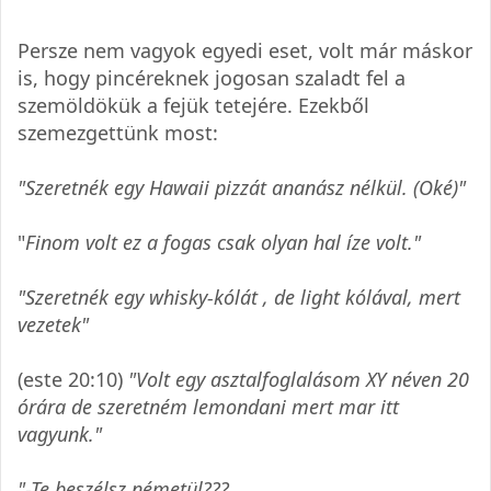
Persze nem vagyok egyedi eset, volt már máskor
is, hogy pincéreknek jogosan szaladt fel a
szemöldökük a fejük tetejére. Ezekből
szemezgettünk most:
"Szeretnék egy Hawaii pizzát ananász nélkül. (Oké)"
"
Finom volt ez a fogas csak olyan hal íze volt."
"Szeretnék egy whisky-kólát , de light kólával, mert
vezetek"
(este 20:10)
"Volt egy asztalfoglalásom XY néven 20
órára de szeretném lemondani mert mar itt
vagyunk."
"-Te beszélsz németül???