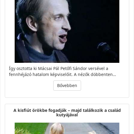
Így osztotta ki Mácsai Pál Petőfi Sándor versével a
fennhéjázó hatalom képviselőit. A nézők döbbenten…
Bővebben
A kisfiút örökbe fogadják – majd találkozik a család
kutyájával