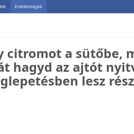
tek
Érdekességek
y citromot a sütőbe, 
át hagyd az ajtót nyit
glepetésben lesz rész