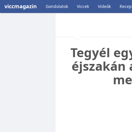
viccmagazin
Gondolatok
Viccek
Videók
Recep
Tegyél eg
éjszakán 
me