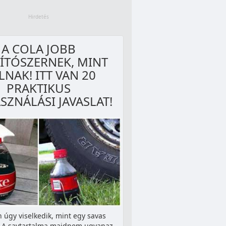
A COLA JOBB
TÍTÓSZERNEK, MINT
LNAK! ITT VAN 20
PRAKTIKUS
SZNÁLÁSI JAVASLAT!
 úgy viselkedik, mint egy savas
r. A savtartalma majdnem ugyanaz,