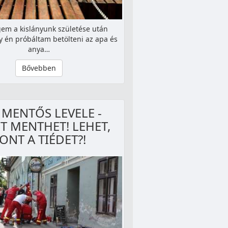
gem a kislányunk születése után
y én próbáltam betölteni az apa és
anya…
Bővebben
 MENTŐS LEVELE -
T MENTHET! LEHET,
ONT A TIÉDET?!