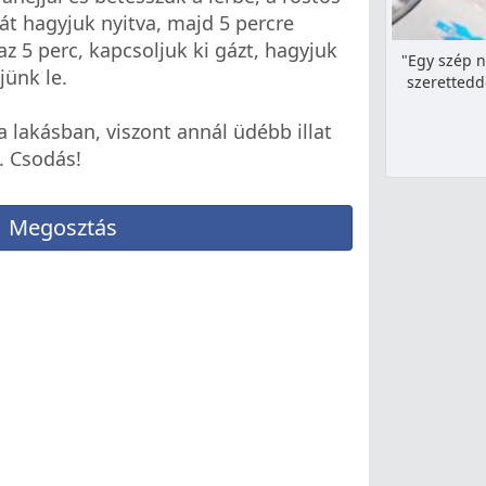
aját hagyjuk nyitva, majd 5 percre
 az 5 perc, kapcsoljuk ki gázt, hagyjuk
"Egy szép n
jünk le.
szerettedde
a lakásban, viszont annál üdébb illat
. Csodás!
Megosztás