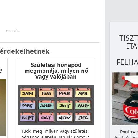
TISZ
ITA
 érdekelhetnek
FELHA
Születési hónapod
?
megmondja, milyen nő
vagy valójában
Tudd meg, milyen vagy születési
Pontosan
hónapod alapján! január Komoly
tisztítósze