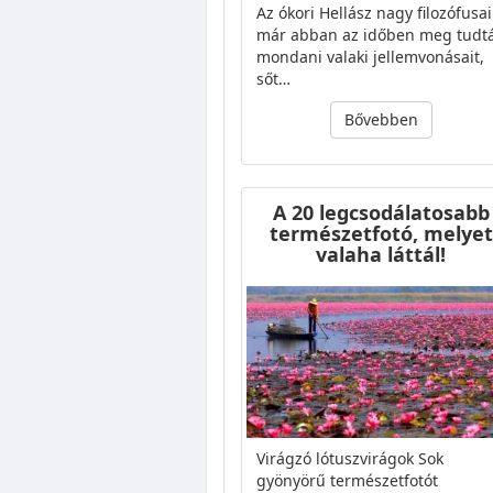
Az ókori Hellász nagy filozófusai
már abban az időben meg tudt
mondani valaki jellemvonásait,
sőt…
Bővebben
A 20 legcsodálatosabb
természetfotó, melyet
valaha láttál!
Virágzó lótuszvirágok Sok
gyönyörű természetfotót