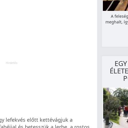
A felesé
meghalt, íg
EGY
ÉLETE
P
y lefekvés előtt kettévágjuk a
ahéjjal és betesszük a lerbe, a rostos