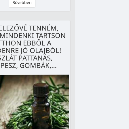
Bővebben
ELEZŐVÉ TENNÉM,
MINDENKI TARTSON
TTHON EBBŐL A
ENRE JÓ OLAJBÓL!
SZLÁT PATTANÁS,
PESZ, GOMBÁK,…