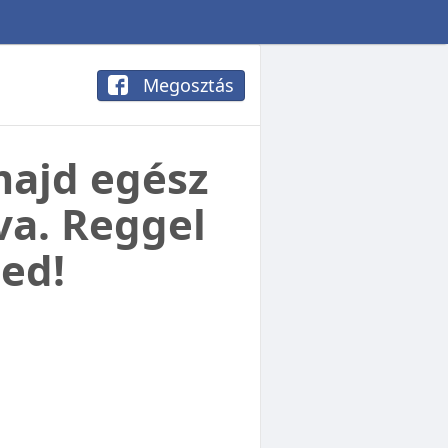
Megosztás
majd egész
va. Reggel
ed!