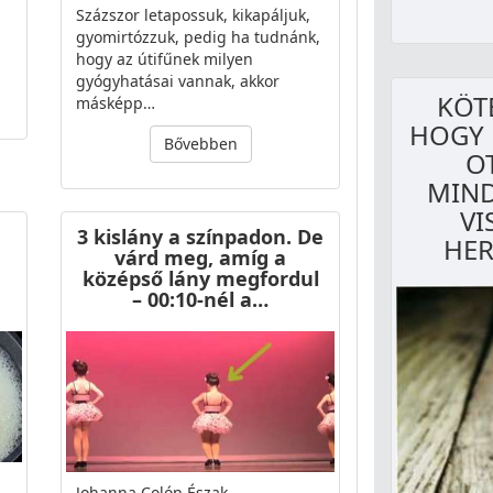
Százszor letapossuk, kikapáljuk,
gyomirtózzuk, pedig ha tudnánk,
hogy az útifűnek milyen
gyógyhatásai vannak, akkor
KÖT
másképp…
HOGY 
Bővebben
O
MIND
VI
3 kislány a színpadon. De
HER
várd meg, amíg a
középső lány megfordul
– 00:10-nél a…
Johanna Colón Észak-