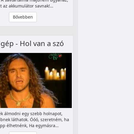
t az akkumulátor savnak!…
Bővebben
gép - Hol van a szó
ék álmodni egy szebb holnapot,
bnek láthatok. Óóó, szeretném, ha
pp élhetnénk, Ha egymásra…