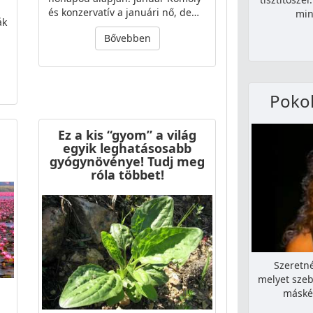
és konzervatív a januári nő, de…
min
ák
Bővebben
Pokol
Ez a kis “gyom” a világ
egyik leghatásosabb
gyógynövénye! Tudj meg
róla többet!
Szeretn
melyet szeb
máské