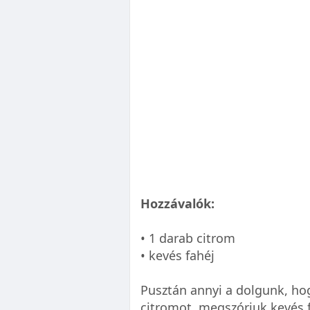
Hozzávalók:
• 1 darab citrom
• kevés fahéj
Pusztán annyi a dolgunk, hog
citromot, megszórjuk kevés f