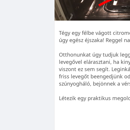
Tégy egy félbe vágott citromo
úgy egész éjszaka! Reggel n
Otthonunkat úgy tudjuk leggy
levegővel elárasztani, ha kin
viszont ez sem segít. Legink
friss levegőt beengedjünk od
szúnyogháló, bejönnek a vér
Létezik egy praktikus megol