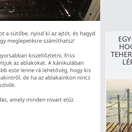
t a sütőbe, nyisd ki az ajtót, és hagyd
EGY
agy meglepetésre számíthatsz!
HOG
TEHER
orsabban kiszellőztetni, friss
LÉ
yitjuk az ablakokat. A kánikulában
ább este lenne rá lehetőség, hogy kis
akintről, de ha az ablakainkon nincs
szívók.
dás, amely minden rovart elűz.