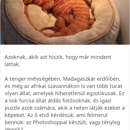
Azoknak, akik azt hiszik, hogy már mindent
láttak.
A tenger mélységében, Madagaszkár erdőiben,
és még az afrikai szavannákon is van több tucat
olyan állat, amelyek hihetetlenül egzotikusak. Ez
a sok furcsa állat áldás fotósoknak, és igazi
puzzle azok számára, akik a neten látják ezeket a
képeket. Az ő első kérdésük, ami felmerül
bennük: ez Photoshoppal készült, vagy tényleg
létezik?