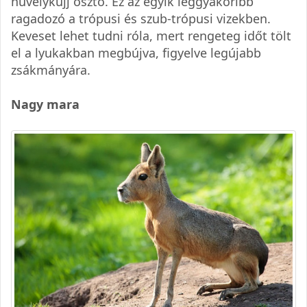
hüvelykujj osztó. Ez az egyik leggyakoribb
ragadozó a trópusi és szub-trópusi vizekben.
Keveset lehet tudni róla, mert rengeteg időt tölt
el a lyukakban megbújva, figyelve legújabb
zsákmányára.
Nagy mara