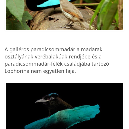
A galléros paradicsommadár a madarak
osztályának verébalakúak rendjébe és a
paradicsommadár-félék családjába tartozó
Lophorina nem egyetlen faja.