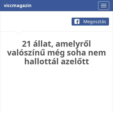
viccmagazin
Megosztás
21 állat, amelyről
valószínű még soha nem
hallottál azelőtt