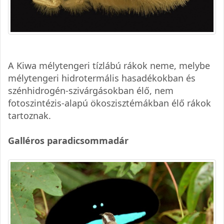
A Kiwa mélytengeri tízlábú rákok neme, melybe
mélytengeri hidrotermális hasadékokban és
szénhidrogén-szivárgásokban élő, nem
fotoszintézis-alapú ökoszisztémákban élő rákok
tartoznak.
Galléros paradicsommadár