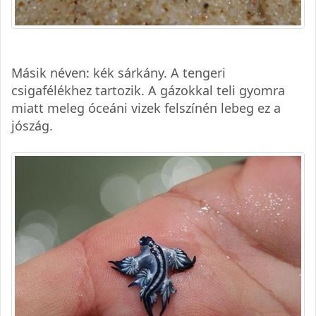
Másik néven: kék sárkány. A tengeri
csigafélékhez tartozik. A gázokkal teli gyomra
miatt meleg óceáni vizek felszínén lebeg ez a
jószág.