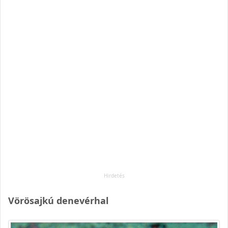
Vörösajkú denevérhal