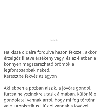
Ha kissé oldalra fordulva hason fekszel, akkor
érzelgős illetve érzékeny vagy, és az életben a
könnyen megszerezhető örömök a
legfontosabbak neked.
Keresztbe fekvés az ágyon
Aki ebben a pózban alszik, a jövőre gondol,
furcsa helyszínekre utazik álmában, különféle
gondolatai vannak arról, hogy mi fog történni
vele, utópisztikus illúziói vannak a jövővel