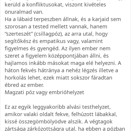
kerüld a konfliktusokat, viszont kivételes
önuralmad van.
Ha a lábaid terpeszben állnak, és a karjaid sem
szorosan a tested mellett vannak, hanem
“szerteszét” (csillagpóz), az arra utal, hogy
segítőkész és empatikus vagy, valamint
figyelmes és gyengéd. Az ilyen ember nem
szeret a figyelem középpontjában állni, és
hajlamos inkább másokat maga elé helyezni. A
háton fekvés hátránya a nehéz légzés illetve a
horkolás lehet, ezek miatt sokszor fáradtan
ébred az ember.
Magzati póz vagy embrióhelyzet
Ez az egyik leggyakoribb alvási testhelyzet,
amikor valaki oldalt fekve, felhúzott lábakkal,
kissé összegömbölyödve alszik. A végtagok
zártsága zárkózottságra utal, ha ebben a pózban