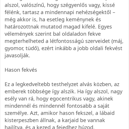
alszol, valószínű, hogy szégyenlős vagy, kissé
félénk, tartasz a mindennapi nehézségektől –
még akkor is, ha esetleg keménynek és
határozottnak mutatod magad kifelé. Egyes
vélemények szerint bal oldaladon fekve
megterhelheted a létfontosságú szerveidet (máj,
gyomor, tüdő), ezért inkább a jobb oldali fekvést
javasolják.
Hason fekvés
Ez a legkedveltebb testhelyzet alvás közben, az
emberek többsége így alszik. Ha így alszol, nagy
esély van rá, hogy egocentrikus vagy, akinek
mindennél és mindennél fontosabb a saját
személye. Azt, amikor hason fekszel, a lábaid
kisterpeszben állnak, a karjaid be vannak
hajlítva, és a kezed a fejedhez húzod,