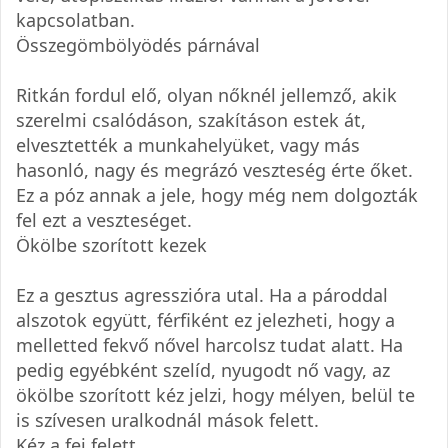
kapcsolatban.
Összegömbölyödés párnával
Ritkán fordul elő, olyan nőknél jellemző, akik
szerelmi csalódáson, szakításon estek át,
elvesztették a munkahelyüket, vagy más
hasonló, nagy és megrázó veszteség érte őket.
Ez a póz annak a jele, hogy még nem dolgozták
fel ezt a veszteséget.
Ökölbe szorított kezek
Ez a gesztus agresszióra utal. Ha a pároddal
alszotok együtt, férfiként ez jelezheti, hogy a
melletted fekvő nővel harcolsz tudat alatt. Ha
pedig egyébként szelíd, nyugodt nő vagy, az
ökölbe szorított kéz jelzi, hogy mélyen, belül te
is szívesen uralkodnál mások felett.
Kéz a fej felett