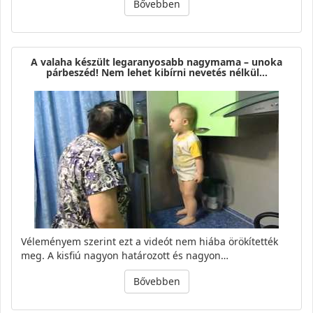
Bővebben
A valaha készült legaranyosabb nagymama – unoka
párbeszéd! Nem lehet kibírni nevetés nélkül…
Véleményem szerint ezt a videót nem hiába örökítették
meg. A kisfiú nagyon határozott és nagyon…
Bővebben