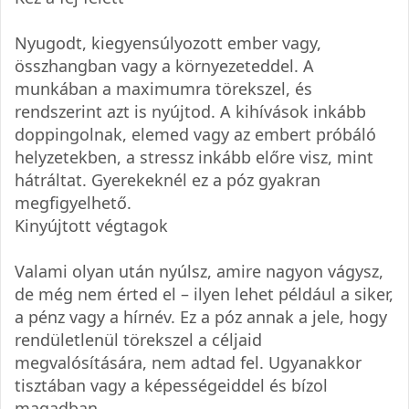
Nyugodt, kiegyensúlyozott ember vagy,
összhangban vagy a környezeteddel. A
munkában a maximumra törekszel, és
rendszerint azt is nyújtod. A kihívások inkább
doppingolnak, elemed vagy az embert próbáló
helyzetekben, a stressz inkább előre visz, mint
hátráltat. Gyerekeknél ez a póz gyakran
megfigyelhető.
Kinyújtott végtagok
Valami olyan után nyúlsz, amire nagyon vágysz,
de még nem érted el – ilyen lehet például a siker,
a pénz vagy a hírnév. Ez a póz annak a jele, hogy
rendületlenül törekszel a céljaid
megvalósítására, nem adtad fel. Ugyanakkor
tisztában vagy a képességeiddel és bízol
magadban.