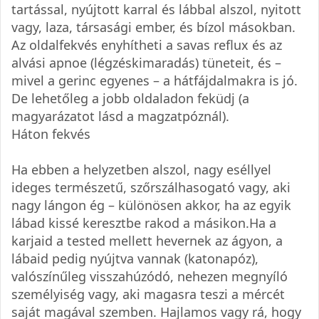
tartással, nyújtott karral és lábbal alszol, nyitott
vagy, laza, társasági ember, és bízol másokban.
Az oldalfekvés enyhítheti a savas reflux és az
alvási apnoe (légzéskimaradás) tüneteit, és –
mivel a gerinc egyenes – a hátfájdalmakra is jó.
De lehetőleg a jobb oldaladon feküdj (a
magyarázatot lásd a magzatpóznál).
Háton fekvés
Ha ebben a helyzetben alszol, nagy eséllyel
ideges természetű, szőrszálhasogató vagy, aki
nagy lángon ég – különösen akkor, ha az egyik
lábad kissé keresztbe rakod a másikon.Ha a
karjaid a tested mellett hevernek az ágyon, a
lábaid pedig nyújtva vannak (katonapóz),
valószínűleg visszahúzódó, nehezen megnyíló
személyiség vagy, aki magasra teszi a mércét
saját magával szemben. Hajlamos vagy rá, hogy