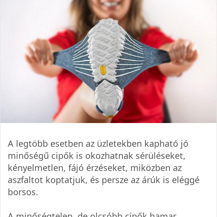
A legtöbb esetben az üzletekben kapható jó
minőségű cipők is okozhatnak sérüléseket,
kényelmetlen, fájó érzéseket, miközben az
aszfaltot koptatjuk, és persze az árúk is eléggé
borsos.
A minőségtelen, de olcsóbb cipők hamar