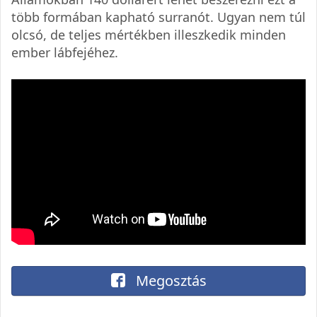
több formában kapható surranót. Ugyan nem túl
olcsó, de teljes mértékben illeszkedik minden
ember lábfejéhez.
Megosztás