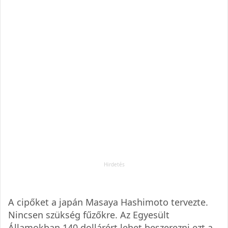
A cipőket a japán Masaya Hashimoto tervezte.
Nincsen szükség fűzőkre. Az Egyesült
Államokban 140 dollárért lehet beszerezni ezt a