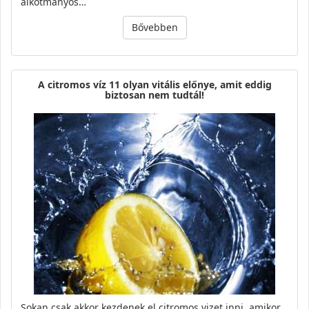
alkotmányos…
Bővebben
A citromos víz 11 olyan vitális előnye, amit eddig
biztosan nem tudtál!
Sokan csak akkor kezdenek el citromos vizet inni, amikor