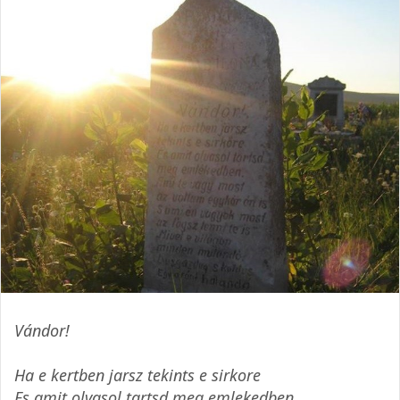
Vándor!
Ha e kertben jarsz tekints e sirkore
Es amit olvasol tartsd meg emlekedben.