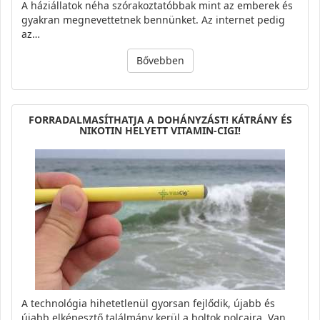
A háziállatok néha szórakoztatóbbak mint az emberek és
gyakran megnevettetnek bennünket. Az internet pedig
az…
Bővebben
FORRADALMASÍTHATJA A DOHÁNYZÁST! KÁTRÁNY ÉS
NIKOTIN HELYETT VITAMIN-CIGI!
A technológia hihetetlenül gyorsan fejlődik, újabb és
újabb elképesztő találmány kerül a boltok polcaira. Van,…