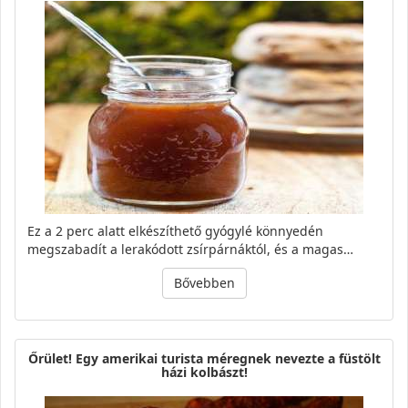
Ez a 2 perc alatt elkészíthető gyógylé könnyedén
megszabadít a lerakódott zsírpárnáktól, és a magas…
Bővebben
Őrület! Egy amerikai turista méregnek nevezte a füstölt
házi kolbászt!