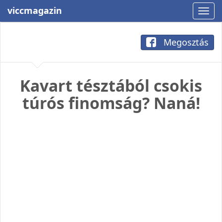
viccmagazin
Megosztás
Kavart tésztából csokis
túrós finomság? Naná!