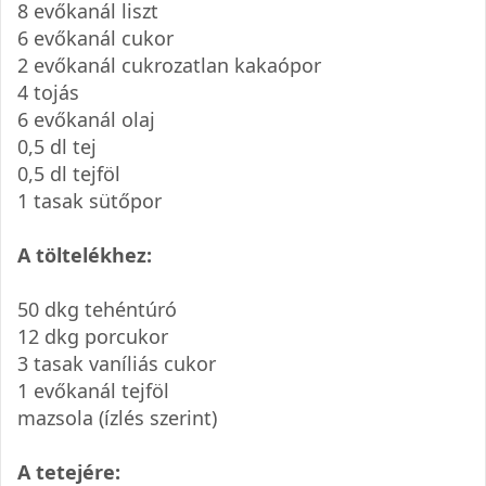
8 evőkanál liszt
6 evőkanál cukor
2 evőkanál cukrozatlan kakaópor
4 tojás
6 evőkanál olaj
0,5 dl tej
0,5 dl tejföl
1 tasak sütőpor
A töltelékhez:
50 dkg tehéntúró
12 dkg porcukor
3 tasak vaníliás cukor
1 evőkanál tejföl
mazsola (ízlés szerint)
A tetejére: