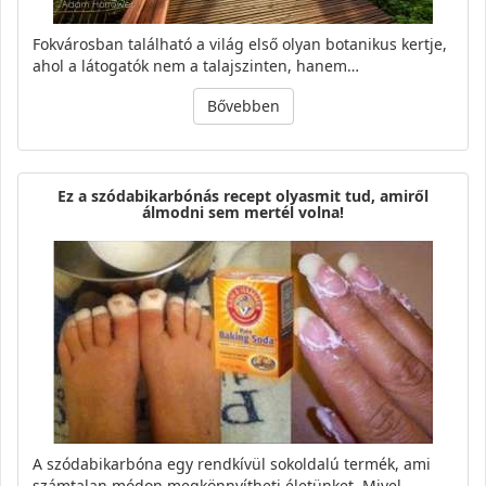
Fokvárosban található a világ első olyan botanikus kertje,
ahol a látogatók nem a talajszinten, hanem…
Bővebben
Ez a szódabikarbónás recept olyasmit tud, amiről
álmodni sem mertél volna!
A szódabikarbóna egy rendkívül sokoldalú termék, ami
számtalan módon megkönnyítheti életünket. Mivel