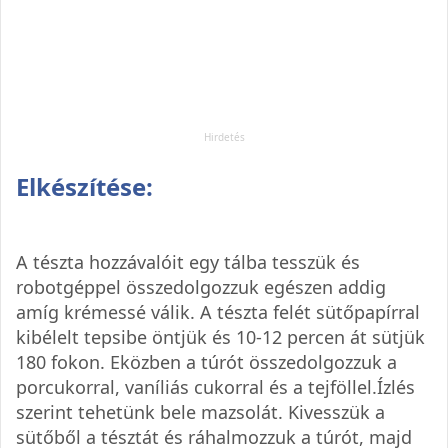
Elkészítése:
A tészta hozzávalóit egy tálba tesszük és
robotgéppel összedolgozzuk egészen addig
amíg krémessé válik. A tészta felét sütőpapírral
kibélelt tepsibe öntjük és 10-12 percen át sütjük
180 fokon. Eközben a túrót összedolgozzuk a
porcukorral, vaníliás cukorral és a tejföllel.Ízlés
szerint tehetünk bele mazsolát. Kivesszük a
sütőből a tésztát és ráhalmozzuk a túrót, majd