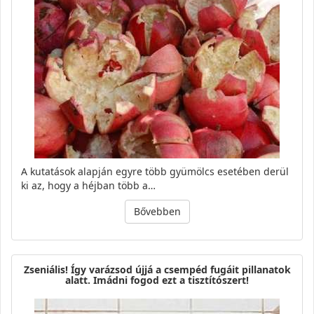
A kutatások alapján egyre több gyümölcs esetében derül
ki az, hogy a héjban több a…
Bővebben
Zseniális! Így varázsod újjá a csempéd fugáit pillanatok
alatt. Imádni fogod ezt a tisztítószert!