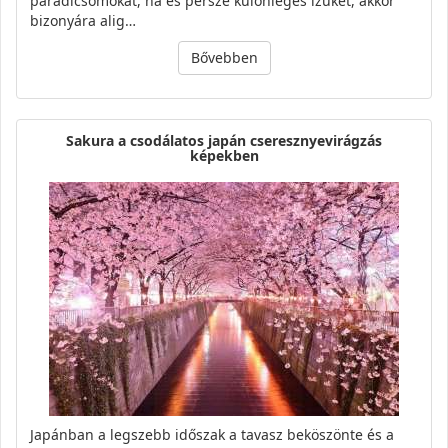
paradicsomokat, na és persze különleges ízüket, akkor
bizonyára alig…
Bővebben
Sakura a csodálatos japán cseresznyevirágzás
képekben
Japánban a legszebb időszak a tavasz beköszönte és a