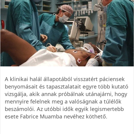
A klinikai halál állapotából visszatért páciensek
benyomásait és tapasztalatait egyre több kutató
vizsgálja, akik annak próbálnak utánajárni, hogy
mennyire felelnek meg a valóságnak a túlélők
beszámolói. Az utóbbi idők egyik legismertebb
esete Fabrice Muamba nevéhez köthető.