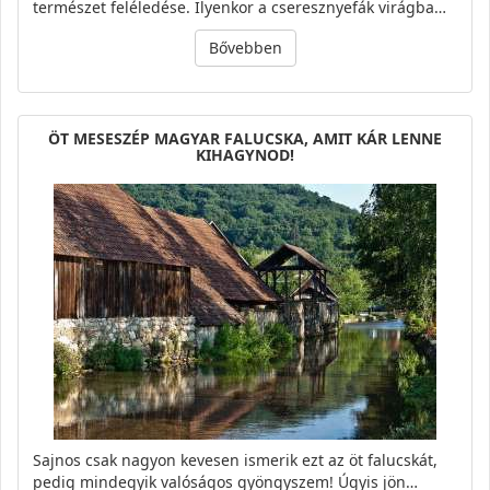
természet feléledése. Ilyenkor a cseresznyefák virágba…
Bővebben
ÖT MESESZÉP MAGYAR FALUCSKA, AMIT KÁR LENNE
KIHAGYNOD!
Sajnos csak nagyon kevesen ismerik ezt az öt falucskát,
pedig mindegyik valóságos gyöngyszem! Úgyis jön…