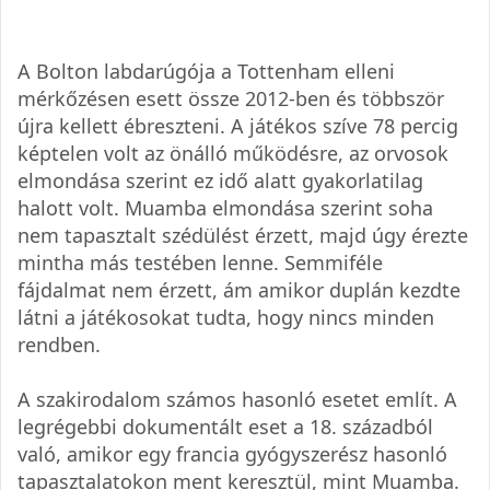
A Bolton labdarúgója a Tottenham elleni
mérkőzésen esett össze 2012-ben és többször
újra kellett ébreszteni. A játékos szíve 78 percig
képtelen volt az önálló működésre, az orvosok
elmondása szerint ez idő alatt gyakorlatilag
halott volt. Muamba elmondása szerint soha
nem tapasztalt szédülést érzett, majd úgy érezte
mintha más testében lenne. Semmiféle
fájdalmat nem érzett, ám amikor duplán kezdte
látni a játékosokat tudta, hogy nincs minden
rendben.
A szakirodalom számos hasonló esetet említ. A
legrégebbi dokumentált eset a 18. századból
való, amikor egy francia gyógyszerész hasonló
tapasztalatokon ment keresztül, mint Muamba.