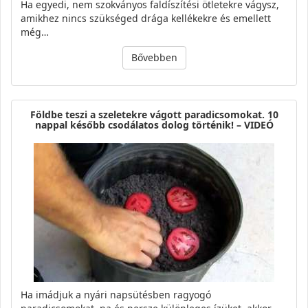
Ha egyedi, nem szokványos faldíszítési ötletekre vágysz,
amikhez nincs szükséged drága kellékekre és emellett
még…
Bővebben
Földbe teszi a szeletekre vágott paradicsomokat. 10
nappal később csodálatos dolog történik! – VIDEÓ
Ha imádjuk a nyári napsütésben ragyogó