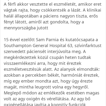
A férfi akkor vesztette el eszméletét, amikor eret
vágtak rajta, hogy csökkentsék a lázát. A klinikai
halál állapotában a páciens nagyon tiszta, erős
fényt látott, amiről azt gondolta, hogy a
mennyországba jutott
15 évvel ezelőtt Sam Parnia és kutatócsapata a
Southampton General Hospital 63, szívinfarktust
szenvedett páciensét interjúvolta meg. A
megkérdezettek közül csupán heten tudtak
visszaemlékezni arra, hogy mit éreztek
eszméletvesztésük alatt. Az alanyok elmondták:
azokban a percekben békét, harmóniát éreztek,
míg egy ember mondta azt, hogy úgy érezte
magát, mintha leugrott volna egy hegyről.
Meglepő módon az emlékezők esetében magas
volt az agy oxigén és vérellátása. Az agy bő
oxigénellátása javítja a kognitív funkciók