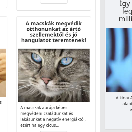
Így
le
mill
A macskák megvédik
otthonunkat az ártó
szellemektől és jó
hangulatot teremtenek!
A kínai 
s
alap
A macskák aurája képes
l
megvédeni családunkat és
lakásunkat a negatív energiáktól,
ezért ha egy cicus…