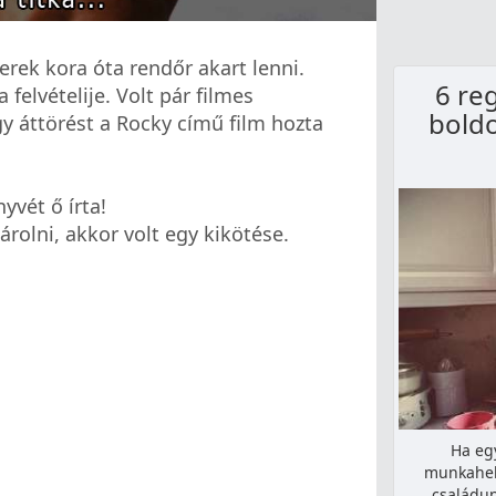
erek kora óta rendőr akart lenni.
6 reg
 felvételije. Volt pár filmes
bold
gy áttörést a Rocky című film hozta
yvét ő írta!
rolni, akkor volt egy kikötése.
Ha eg
munkahel
családun