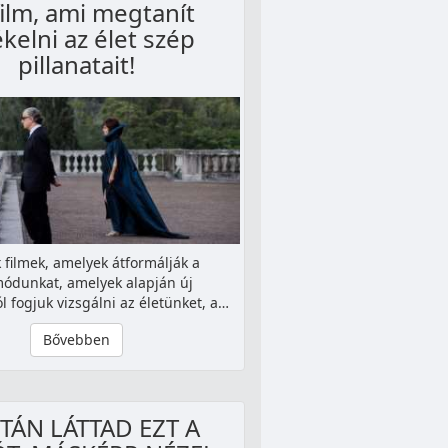
film, ami megtanít
ékelni az élet szép
pillanatait!
 filmek, amelyek átformálják a
módunkat, amelyek alapján új
 fogjuk vizsgálni az életünket, a…
Bővebben
TÁN LÁTTAD EZT A