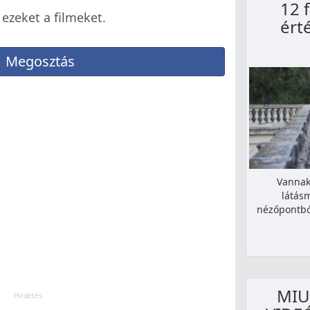
12 
 ezeket a filmeket.
ért
Megosztás
Vannak
látás
nézőpontból
MIU