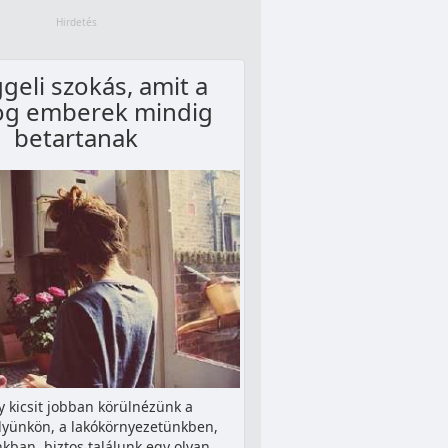
geli szokás, amit a
og emberek mindig
betartanak
y kicsit jobban körülnézünk a
yünkön, a lakókörnyezetünkben,
kban, biztos találunk egy olyan