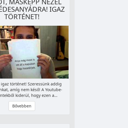
ÓT, MÁSKÉPP NÉZEL
ÉDESANYÁDRA! IGAZ
TÖRTÉNET!
igaz történet! Szeressünk addig
kat, amíg nem késő! A Youtube-
tekből kiderül, hogy ezen a…
Bővebben