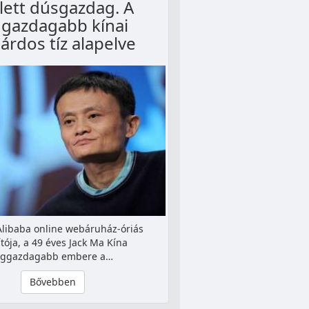
 lett dúsgazdag. A
ggazdagabb kínai
iárdos tíz alapelve
Alibaba online webáruház-óriás
ítója, a 49 éves Jack Ma Kína
eggazdagabb embere a…
Bővebben