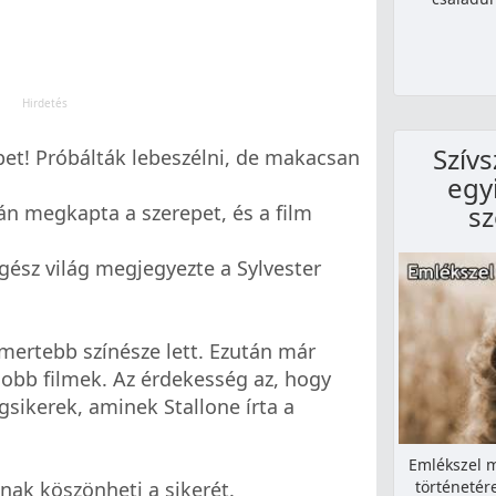
Szívs
epet! Próbálták lebeszélni, de makacsan
egy
sz
án megkapta a szerepet, és a film
gész világ megjegyezte a Sylvester
smertebb színésze lett. Ezután már
jobb filmek. Az érdekesség az, hogy
ágsikerek, aminek Stallone írta a
Emlékszel 
történetér
ának köszönheti a sikerét.