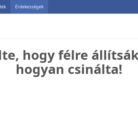
tek
Érdekességek
e, hogy félre állítsá
hogyan csinálta!