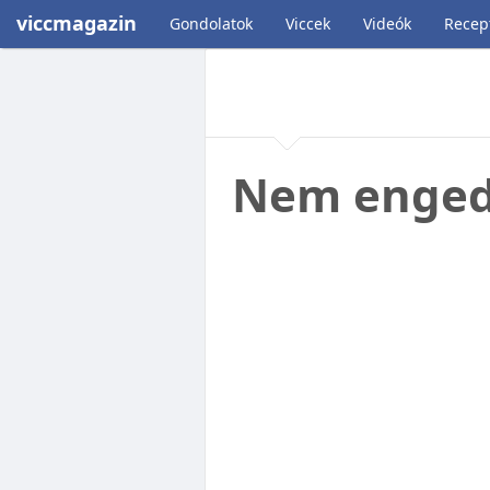
viccmagazin
Gondolatok
Viccek
Videók
Recep
Nem engedt