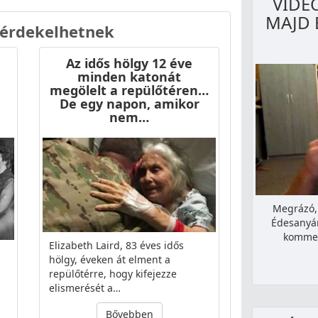
VIDE
MAJD 
 érdekelhetnek
Az idős hölgy 12 éve
minden katonát
megölelt a repülőtéren…
De egy napon, amikor
nem…
Megrázó, 
Édesanyán
kommen
Elizabeth Laird, 83 éves idős
hölgy, éveken át elment a
repülőtérre, hogy kifejezze
elismerését a…
Bővebben