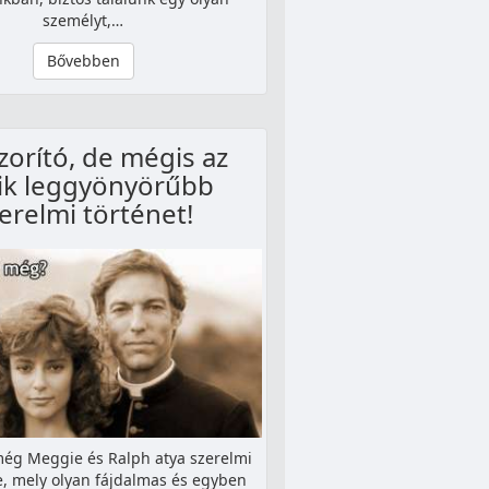
személyt,…
Bővebben
zorító, de mégis az
ik leggyönyörűbb
erelmi történet!
még Meggie és Ralph atya szerelmi
e, mely olyan fájdalmas és egyben