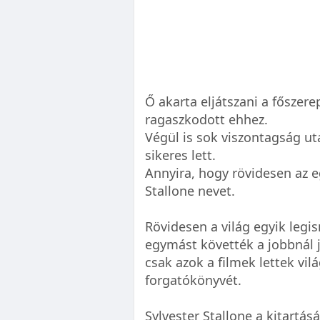
Ő akarta eljátszani a főszer
ragaszkodott ehhez.
Végül is sok viszontagság ut
sikeres lett.
Annyira, hogy rövidesen az e
Stallone nevet.
Rövidesen a világ egyik legi
egymást követték a jobbnál 
csak azok a filmek lettek vil
forgatókönyvét.
Sylvester Stallone a kitartás