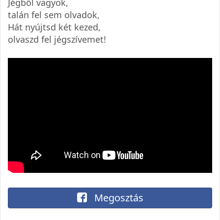
Jégből vagyok,
talán fel sem olvadok,
Hát nyújtsd két kezed,
olvaszd fel jégszívemet!
Megosztás