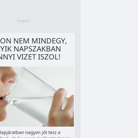
ON NEM MINDEGY,
YIK NAPSZAKBAN
NYI VIZET ISZOL!
alapjáratban nagyon jót tesz a