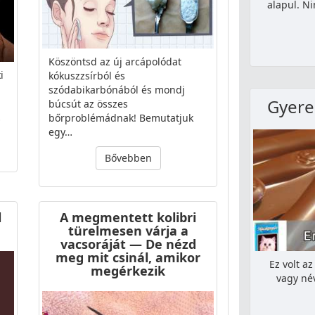
alapul. N
Köszöntsd az új arcápolódat
i
kókuszzsírból és
szódabikarbónából és mondj
Gyere
búcsút az összes
…
bőrproblémádnak! Bemutatjuk
egy…
Bővebben
l
A megmentett kolibri
türelmesen várja a
vacsoráját — De nézd
meg mit csinál, amikor
Ez volt a
megérkezik
vagy név