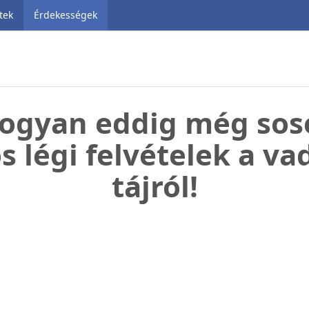
tek
Érdekességek
hogyan eddig még sos
 légi felvételek a v
tájról!