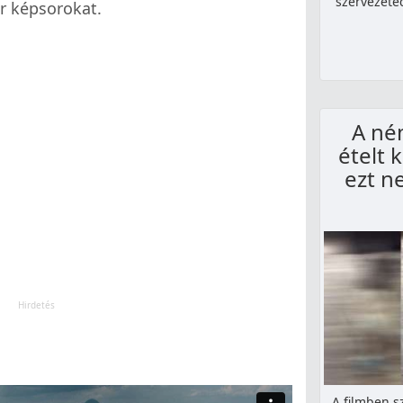
szervezete
r képsorokat.
A né
ételt 
ezt n
A filmben s