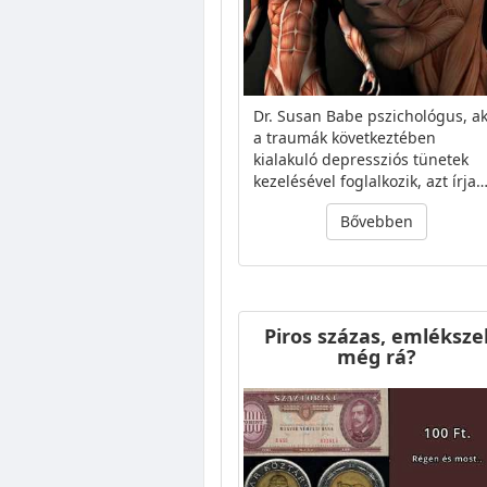
Dr. Susan Babe pszichológus, ak
a traumák következtében
kialakuló depressziós tünetek
kezelésével foglalkozik, azt írja
Bővebben
Piros százas, emléksze
még rá?