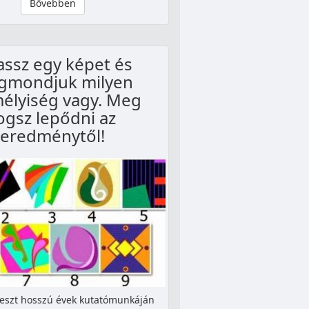
Bővebben
assz egy képet és
gmondjuk milyen
élyiség vagy. Meg
ogsz lepődni az
eredménytől!
teszt hosszú évek kutatómunkáján