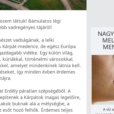
osem láttuk! Bámulatos légi
zebb vadregényes tájáról!
NAGY
MEL
észet vadságának, a lelki
MEN
 A Kárpát-medence, de egész Európa
gazdagabb vidéke. Egy külön világ,
, kúriákkal, történelmi városokkal,
kkel, amelyet mindenkinek látnia kell.
téseket, így minden évben érdemes
tájra.
at Erdély páratlan szépségéből. A
lrepítenek a Kárpátok magas legelőire,
atakok buknak alá a mélységbe, a
z esőt hozó felhők. Érdemes teljes
A víz 