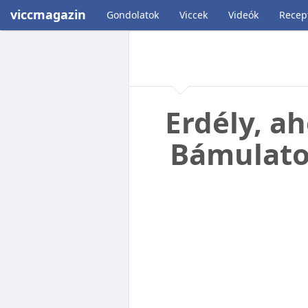
viccmagazin
Gondolatok
Viccek
Videók
Recep
Erdély, a
Bámulatos