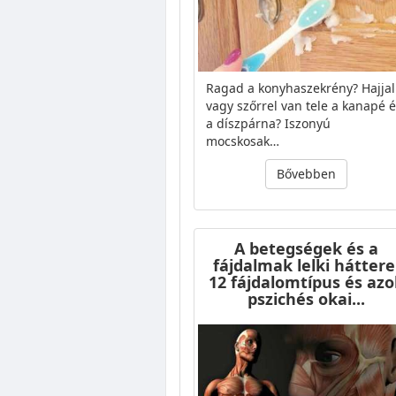
Ragad a konyhaszekrény? Hajjal
vagy szőrrel van tele a kanapé 
a díszpárna? Iszonyú
mocskosak…
Bővebben
A betegségek és a
fájdalmak lelki háttere
12 fájdalomtípus és azo
pszichés okai...