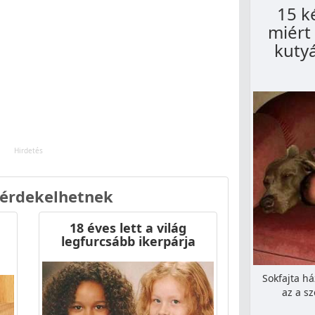
15 k
miért
kutyá
 érdekelhetnek
18 éves lett a világ
legfurcsább ikerpárja
Sokfajta há
az a s