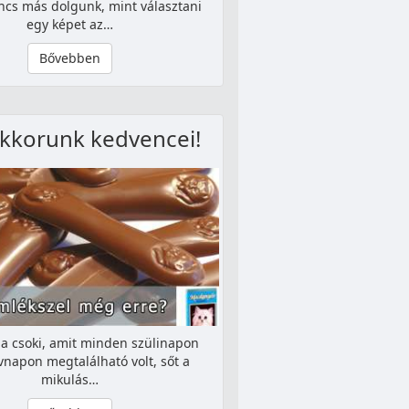
incs más dolgunk, mint választani
egy képet az…
Bővebben
kkorunk kedvencei!
z a csoki, amit minden szülinapon
napon megtalálható volt, sőt a
mikulás…