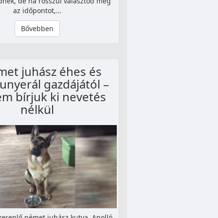
dnek, de ha rosszul választod meg
az időpontot,…
Bővebben
met juhász éhes és
kunyerál gazdájától –
em bírjuk ki nevetés
nélkül
zereplő német juhász kutya, Apolló