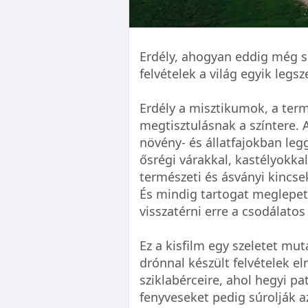
Erdély, ahogyan eddig még s
felvételek a világ egyik legs
Erdély a misztikumok, a term
megtisztulásnak a színtere.
növény- és állatfajokban leg
ősrégi várakkal, kastélyokkal
természeti és ásványi kincse
És mindig tartogat meglepe
visszatérni erre a csodálatos 
Ez a kisfilm egy szeletet mut
drónnal készült felvételek e
sziklabérceire, ahol hegyi p
fenyveseket pedig súrolják a