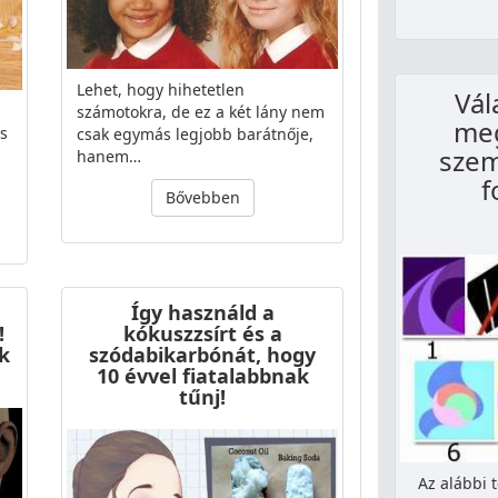
Lehet, hogy hihetetlen
Vál
számotokra, de ez a két lány nem
me
és
csak egymás legjobb barátnője,
szem
hanem…
f
Bővebben
Így használd a
!
kókuszzsírt és a
k
szódabikarbónát, hogy
10 évvel fiatalabbnak
tűnj!
Az alábbi 