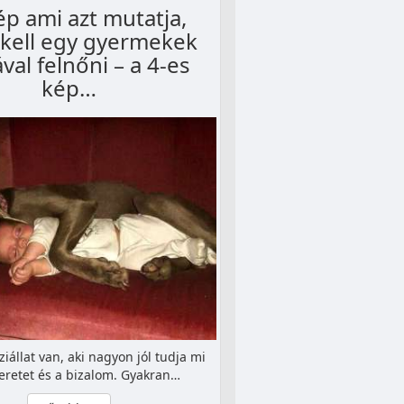
ép ami azt mutatja,
 kell egy gyermekek
val felnőni – a 4-es
kép…
ziállat van, aki nagyon jól tudja mi
zeretet és a bizalom. Gyakran…