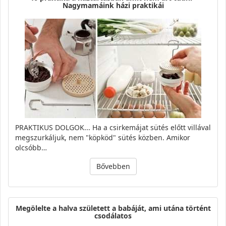
Nagymamáink házi praktikái
PRAKTIKUS DOLGOK... Ha a csirkemájat sütés előtt villával
megszurkáljuk, nem "köpköd" sütés közben. Amikor
olcsóbb…
Bővebben
Megölelte a halva született a babáját, ami utána történt
csodálatos