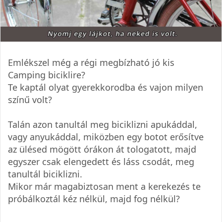
Emlékszel még a régi megbízható jó kis
Camping biciklire?
Te kaptál olyat gyerekkorodba és vajon milyen
színű volt?
Talán azon tanultál meg biciklizni apukáddal,
vagy anyukáddal, miközben egy botot erősítve
az ülésed mögött órákon át tologatott, majd
egyszer csak elengedett és láss csodát, meg
tanultál biciklizni.
Mikor már magabiztosan ment a kerekezés te
próbálkoztál kéz nélkül, majd fog nélkül?