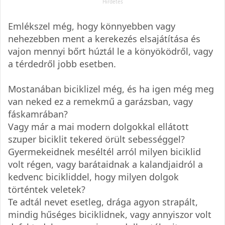
Emlékszel még, hogy könnyebben vagy
nehezebben ment a kerekezés elsajátítása és
vajon mennyi bőrt húztál le a könyöködről, vagy
a térdedről jobb esetben.
Mostanában biciklizel még, és ha igen még meg
van neked ez a remekmű a garázsban, vagy
fáskamrában?
Vagy már a mai modern dolgokkal ellátott
szuper biciklit tekered örült sebességgel?
Gyermekeidnek meséltél arról milyen biciklid
volt régen, vagy barátaidnak a kalandjaidról a
kedvenc bicikliddel, hogy milyen dolgok
történtek veletek?
Te adtál nevet esetleg, drága agyon strapált,
mindig hűséges biciklidnek, vagy annyiszor volt