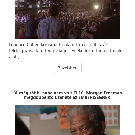
Leonard Cohen közismert dalának már több száz
feldolgozása látott napvilágot. Énekelték otthon a tusoló
alatt,…
Bővebben
“A még több” soha nem volt ELÉG. Morgan Freeman
megdöbbentő üzenete az EMBERISÉGNEK!