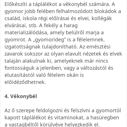
Előkészíti a táplálékot a vékonybél számára. A
gyomor jobb felében felhalmozódott blokádok a
család, iskola régi előírásai és elvei, kollégák
elvárásai, stb. A fekély a harag
materializálódása, amely belülről marja a
gyomrot. A „gyomorideg” is a félelemnek,
izgatottságnak tulajdonítható. Az emésztési
zavarok sokszor az olyan elavult nézetek és elvek
talaján alakulnak ki, amelyeknek már nincs
fontosságuk a jelenben, vagy a változástól és
elutasítástól való félelem okán is
előidéződhetnek.
4. Vékonybél
Az ő szerepe feldolgozni és felszívni a gyomortól
kapott táplálékot és vitaminokat, a hasüregben
a vastagbéltől körülvéve helyezkedik el.