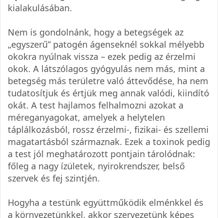
kialakulásában.
Nem is gondolnánk, hogy a betegségek az
„egyszerű” patogén ágenseknél sokkal mélyebb
okokra nyúlnak vissza – ezek pedig az érzelmi
okok. A látszólagos gyógyulás nem más, mint a
betegség más területre való áttevődése, ha nem
tudatosítjuk és értjük meg annak valódi, kiindító
okát. A test hajlamos felhalmozni azokat a
méreganyagokat, amelyek a helytelen
táplálkozásból, rossz érzelmi-, fizikai- és szellemi
magatartásból származnak. Ezek a toxinok pedig
a test jól meghatározott pontjain tárolódnak:
főleg a nagy ízületek, nyirokrendszer, belső
szervek és fej szintjén.
Hogyha a testünk együttműködik elménkkel és
a környezetünkkel, akkor szervezetünk képes