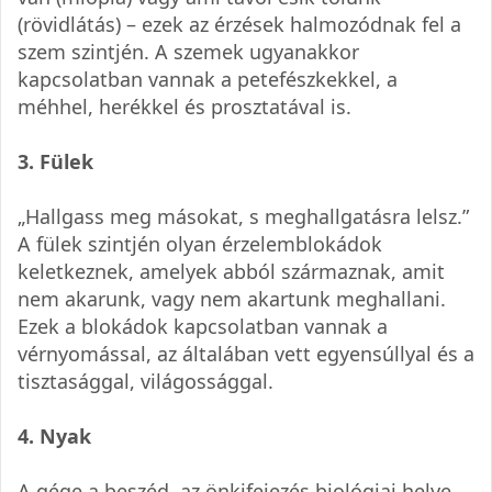
(rövidlátás) – ezek az érzések halmozódnak fel a
szem szintjén. A szemek ugyanakkor
kapcsolatban vannak a petefészkekkel, a
méhhel, herékkel és prosztatával is.
3. Fülek
„Hallgass meg másokat, s meghallgatásra lelsz.”
A fülek szintjén olyan érzelemblokádok
keletkeznek, amelyek abból származnak, amit
nem akarunk, vagy nem akartunk meghallani.
Ezek a blokádok kapcsolatban vannak a
vérnyomással, az általában vett egyensúllyal és a
tisztasággal, világossággal.
4. Nyak
A gége a beszéd, az önkifejezés biológiai helye.