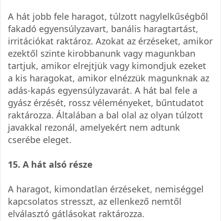
A hát jobb fele haragot, túlzott nagylelkűségből
fakadó egyensúlyzavart, banális haragtartást,
irritációkat raktároz. Azokat az érzéseket, amikor
ezektől szinte kirobbanunk vagy magunkban
tartjuk, amikor elrejtjük vagy kimondjuk ezeket
a kis haragokat, amikor elnézzük magunknak az
adás-kapás egyensúlyzavarát. A hát bal fele a
gyász érzését, rossz véleményeket, bűntudatot
raktározza. Általában a bal olal az olyan túlzott
javakkal rezonál, amelyekért nem adtunk
cserébe eleget.
15. A hát alsó része
A haragot, kimondatlan érzéseket, nemiséggel
kapcsolatos stresszt, az ellenkező nemtől
elválasztó gátlásokat raktározza.