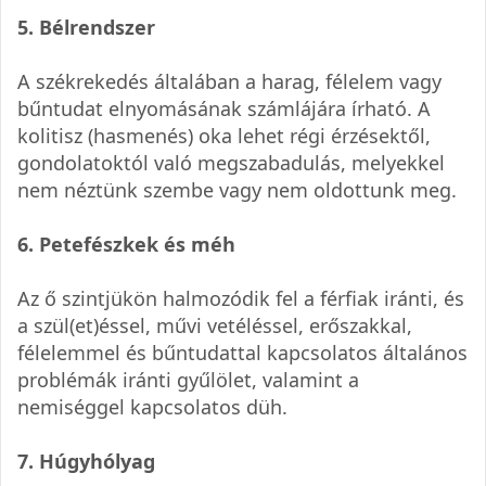
5. Bélrendszer
A székrekedés általában a harag, félelem vagy
bűntudat elnyomásának számlájára írható. A
kolitisz (hasmenés) oka lehet régi érzésektől,
gondolatoktól való megszabadulás, melyekkel
nem néztünk szembe vagy nem oldottunk meg.
6. Petefészkek és méh
Az ő szintjükön halmozódik fel a férfiak iránti, és
a szül(et)éssel, művi vetéléssel, erőszakkal,
félelemmel és bűntudattal kapcsolatos általános
problémák iránti gyűlölet, valamint a
nemiséggel kapcsolatos düh.
7. Húgyhólyag