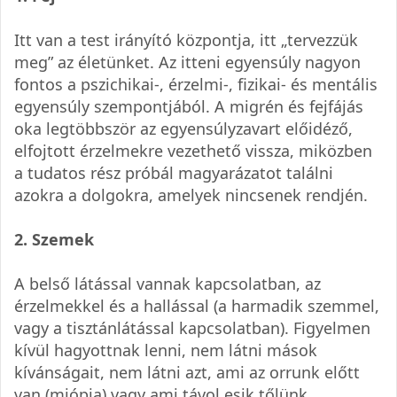
Itt van a test irányító központja, itt „tervezzük
meg” az életünket. Az itteni egyensúly nagyon
fontos a pszichikai-, érzelmi-, fizikai- és mentális
egyensúly szempontjából. A migrén és fejfájás
oka legtöbbször az egyensúlyzavart előidéző,
elfojtott érzelmekre vezethető vissza, miközben
a tudatos rész próbál magyarázatot találni
azokra a dolgokra, amelyek nincsenek rendjén.
2. Szemek
A belső látással vannak kapcsolatban, az
érzelmekkel és a hallással (a harmadik szemmel,
vagy a tisztánlátással kapcsolatban). Figyelmen
kívül hagyottnak lenni, nem látni mások
kívánságait, nem látni azt, ami az orrunk előtt
van (miópia) vagy ami távol esik tőlünk