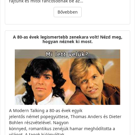
rajtunk és mitől ráncosodnak be az…
Bővebben
A 80-as évek legismertebb zenekara volt! Nézd meg,
hogyan néznek ki most.
A Modern Talking a 80-as évek egyik
jelentős német popegyüttese, Thomas Anders és Dieter
Bohlen részvételével. Nagyon
könnyed, romantikus zenéjük hamar meghódította a
világot. A tagok különváltak…