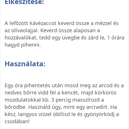
Elkészítése:
A lefőzött kávézaccot keverd össze a mézzel és
az olívaolajjal. Keverd össze alaposan a
hozzávalókat, tedd egy üvegbe és zárd le, 1 órára
hagyd pihenni.
Használata:
Egy óra pihentetés után mosd meg az arcod és a
nedves bőrre vidd fel a kencét, majd körkörös
mozdulatokkal kb. 3 percig masszírozd a
bőrödbe. Használd úgy, mint egy arcradírt. Ha
kész, langyos vízzel öblítsd le és gyönyörködj a
csodában!