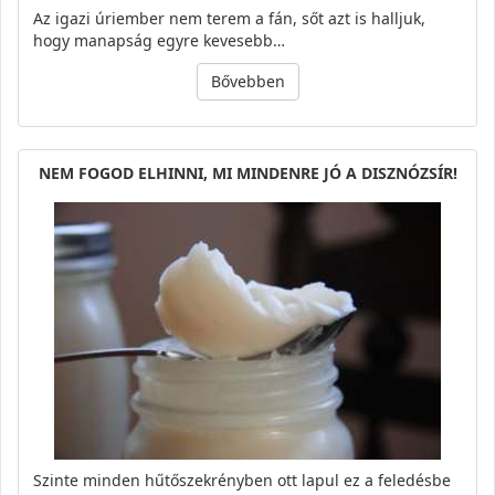
Az igazi úriember nem terem a fán, sőt azt is halljuk,
hogy manapság egyre kevesebb…
Bővebben
NEM FOGOD EL­HINNI, MI MIN­DENRE JÓ A DISZ­NÓ­ZSÍR!
Szinte minden hűtőszekrényben ott lapul ez a feledésbe