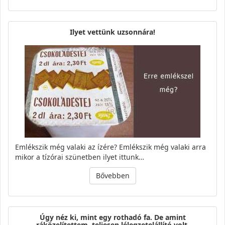
Ilyet vettünk uzsonnára!
Emlékszik még valaki az ízére? Emlékszik még valaki arra
mikor a tízórai szünetben ilyet ittunk…
Bővebben
Úgy néz ki, mint egy rothadó fa. De amint
ráközelítettem, teljesen lélegzetelállító volt.