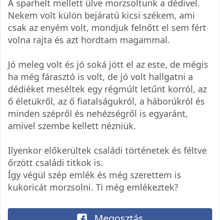
A sparhelt mellett ülve morzsoltunk a dédivel.
Nekem volt külön bejáratú kicsi székem, ami
csak az enyém volt, mondjuk felnőtt el sem fért
volna rajta és azt hordtam magammal.
Jó meleg volt és jó soká jött el az este, de mégis
ha még fárasztó is volt, de jó volt hallgatni a
dédiéket meséltek egy régmúlt letűnt korról, az
ő életükről, az ő fiatalságukról, a háborúkról és
minden szépről és nehézségről is egyaránt,
amivel szembe kellett nézniük.
Ilyenkor előkerültek családi történetek és féltve
őrzött családi titkok is.
Így végül szép emlék és még szerettem is
kukoricát morzsolni. Ti még emlékeztek?
Megosztás