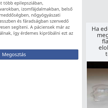
t több epilepsziában,
arokban, izomfájdalmakban, belső
 meddőségben, nőgyógyászati
resszben és fáradságban szenvedő
sen segíteni. A páciensek már az
Ha ed
álnak, így érdemes kipróbálni ezt az
meg
fl
elo
Megosztás