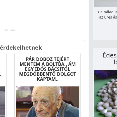
Ha nálad i
az üres ás
 érdekelhetnek
Édesí
PÁR DOBOZ TEJÉRT
MENTEM A BOLTBA.. ÁM
EGY IDŐS BÁCSITÓL
,
MEGDÖBBENTŐ DOLGOT
KAPTAM..