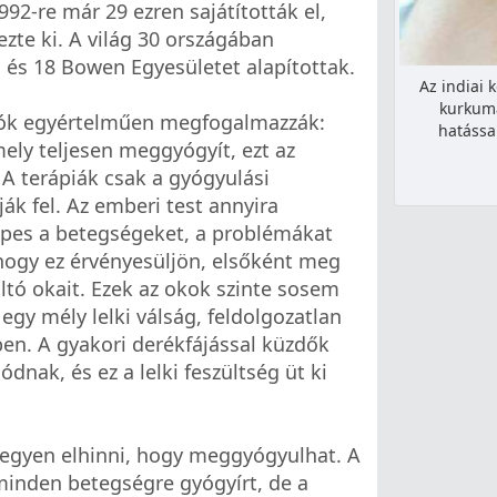
92-re már 29 ezren sajátították el,
zte ki. A világ 30 országában
 és 18 Bowen Egyesületet alapítottak.
Az indiai 
kurkuma
zók egyértelműen megfogalmazzák:
hatássa
mely teljesen meggyógyít, ezt az
 A terápiák csak a gyógyulási
ják fel. Az emberi test annyira
képes a betegségeket, a problémákat
hogy ez érvényesüljön, elsőként meg
áltó okait. Ezek az okok szinte sosem
 egy mély lelki válság, feldolgozatlan
rben. A gyakori derékfájással küzdők
dnak, és ez a lelki feszültség üt ki
legyen elhinni, hogy meggyógyulhat. A
inden betegségre gyógyírt, de a