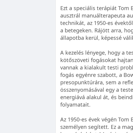
Ezt a speciális terápiát Tom B
ausztrál manuálterapeuta a
technikát, az 1950-es évektől
a betegeken. Rájött arra, ho
állapotba kerül, képessé váli
A kezelés lényege, hogy a te
kötőszöveti fogásokat hajtan
vannak a kialakult testi pr
fogás egyénre szabott, a Bo
presopunktúrára, sem a refl
összenyomásával egy a testet
energiává alakul át, és beind
folyamatait.
Az 1950-es évek végén Tom 
személyen segített. Ez a ma