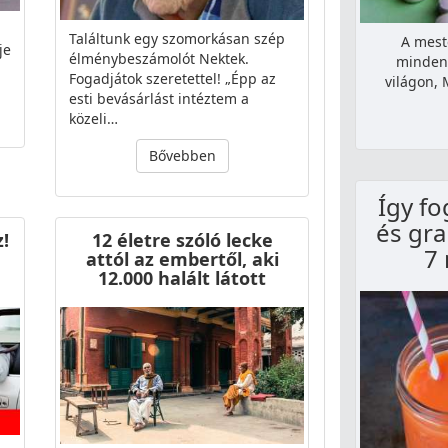
Találtunk egy szomorkásan szép
A mest
je
élménybeszámolót Nektek.
mindenh
Fogadjátok szeretettel! „Épp az
világon, 
esti bevásárlást intéztem a
közeli…
Bővebben
Így f
és gra
!
12 életre szóló lecke
7 
attól az embertől, aki
12.000 halált látott