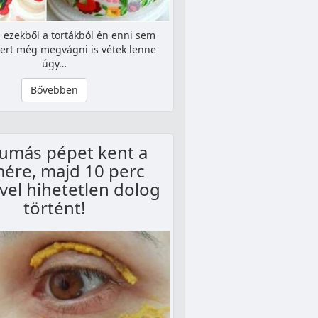
 ezekből a tortákból én enni sem
ert még megvágni is vétek lenne
úgy…
Bővebben
umás pépet kent a
ére, majd 10 perc
ével hihetetlen dolog
történt!