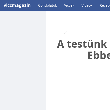
viccmagazin
Gondolatok
Viccek
Videók
Recep
A testünk
Ebbe