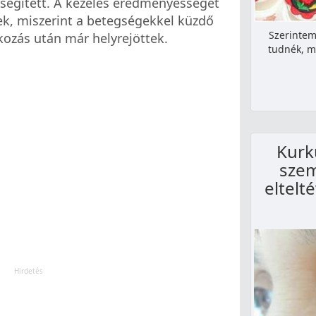
segített. A kezelés eredményességét
sek, miszerint a betegségekkel küzdő
Szerintem
kozás után már helyrejöttek.
tudnék, m
Kurk
szem
eltelt