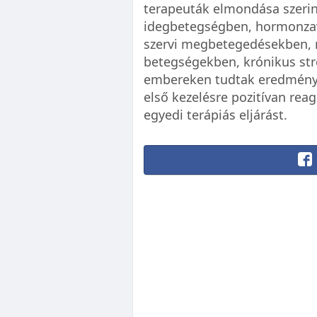
terapeuták elmondása szerin
idegbetegségben, hormonzav
szervi megbetegedésekben,
betegségekben, krónikus st
embereken tudtak eredménye
első kezelésre pozitívan reag
egyedi terápiás eljárást.