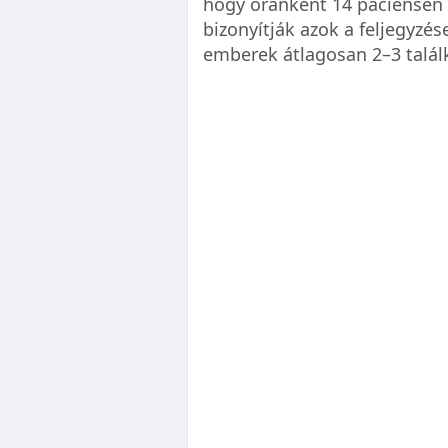
hogy óránként 14 páciensén 
bizonyítják azok a feljegyzé
emberek átlagosan 2–3 talál