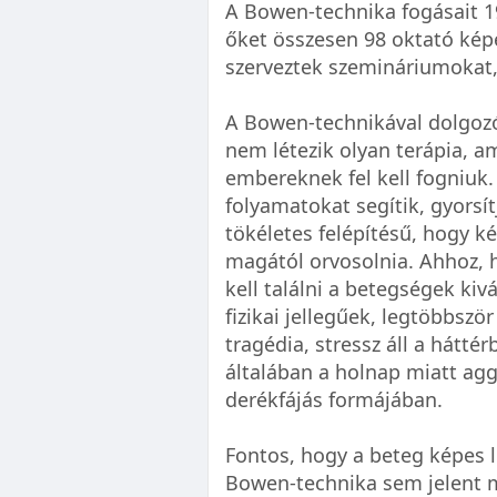
A Bowen-technika fogásait 19
őket összesen 98 oktató képe
szerveztek szemináriumokat,
A Bowen-technikával dolgo
nem létezik olyan terápia, a
embereknek fel kell fogniuk.
folyamatokat segítik, gyorsít
tökéletes felépítésű, hogy 
magától orvosolnia. Ahhoz, 
kell találni a betegségek kiv
fizikai jellegűek, legtöbbször
tragédia, stressz áll a hátté
általában a holnap miatt aggó
derékfájás formájában.
Fontos, hogy a beteg képes 
Bowen-technika sem jelent m