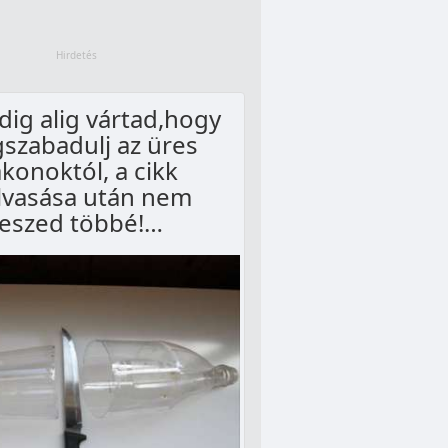
dig alig vártad,hogy
szabadulj az üres
akonoktól, a cikk
lvasása után nem
teszed többé!…