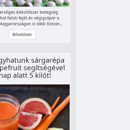
erséges édesítőszer betegség
ol felüti fejét és végigsöpör a
Magyarországon is több tízezer…
Bővebben
ogyhatunk sárgarépa
pefruit segítségével
nap alatt 5 kilót!