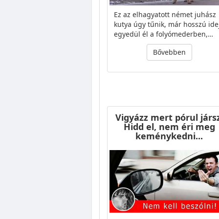
Ez az elhagyatott német juhász
kutya úgy tűnik, már hosszú ide
egyedül él a folyómederben,…
Bővebben
Vigyázz mert pórul jársz
Hidd el, nem éri meg
keménykedni...