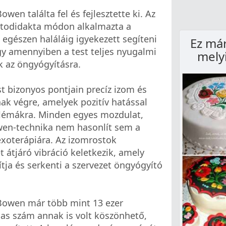
owen találta fel és fejlesztette ki. Az
utodidakta módon alkalmazta a
 egészen haláláig igyekezett segíteni
Ez már
gy amennyiben a test teljes nyugalmi
mely
k az öngyógyításra.
st bizonyos pontjain precíz izom és
ak végre, amelyek pozitív hatással
oblémákra. Minden egyes mozdulat,
wen-technika nem hasonlít sem a
exoterápiára. Az izomrostok
 átjáró vibráció keletkezik, amely
ítja és serkenti a szervezet öngyógyító
Bowen már több mint 13 ezer
gas szám annak is volt köszönhető,