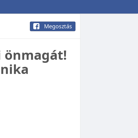
Megosztás
i önmagát!
hnika