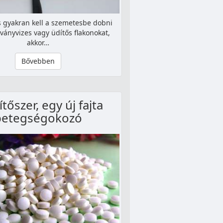
s gyakran kell a szemetesbe dobni
ványvizes vagy üdítős flakonokat,
akkor…
Bővebben
tőszer, egy új fajta
betegségokozó