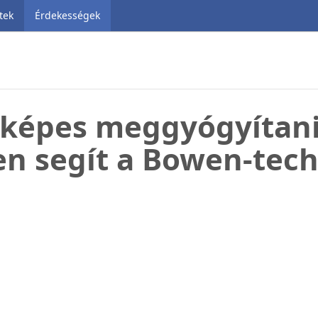
tek
Érdekességek
 képes meggyógyítan
n segít a Bowen-tec