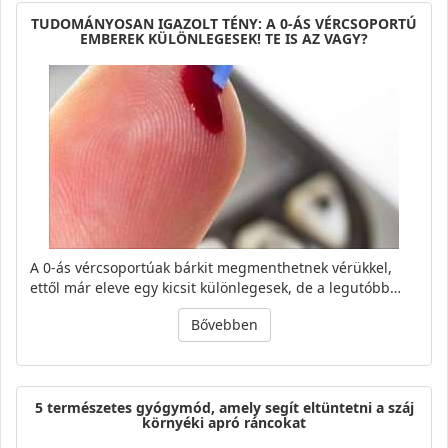
TUDOMÁNYOSAN IGAZOLT TÉNY: A 0-ÁS VÉRCSOPORTÚ
EMBEREK KÜLÖNLEGESEK! TE IS AZ VAGY?
A 0-ás vércsoportúak bárkit megmenthetnek vérükkel,
ettől már eleve egy kicsit különlegesek, de a legutóbb…
Bővebben
5 természetes gyógymód, amely segít eltüntetni a száj
környéki apró ráncokat