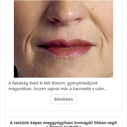
A fiatalság éveit ki kell élvezni, gyönyörködjünk
magunkban, hiszen sajnos már a harmadik x után…
Bővebben
A testünk képes meggyógyítani önmagát! Ebben segít
a Bowen-technika