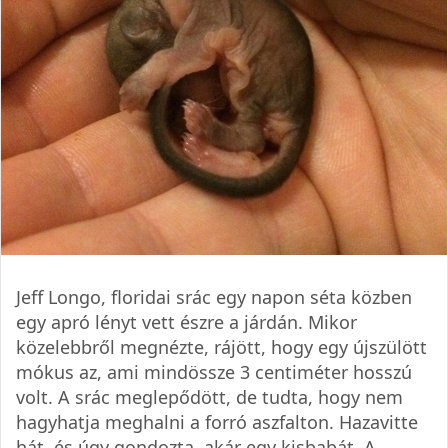
Jeff Longo, floridai srác egy napon séta közben
egy apró lényt vett észre a járdán. Mikor
közelebbről megnézte, rájött, hogy egy újszülött
mókus az, ami mindössze 3 centiméter hosszú
volt. A srác meglepődött, de tudta, hogy nem
hagyhatja meghalni a forró aszfalton. Hazavitte
hát, és úgy gondozta, akár egy kisbabát. A