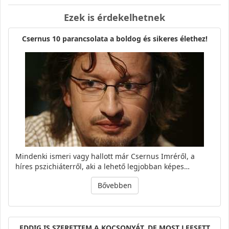
Ezek is érdekelhetnek
Csernus 10 parancsolata a boldog és sikeres élethez!
Mindenki ismeri vagy hallott már Csernus Imréről, a
híres pszichiáterről, aki a lehető legjobban képes…
Bővebben
EDDIG IS SZERETTEM A KOCSONYÁT, DE MOST LEESETT