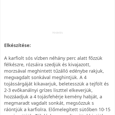
Elkészítése:
A karfiolt sós vízben néhány perc alatt főzzük
félkészre, rózsáira szedjük és kivajazott,
morzsával meghintett tűzálló edénybe rakjuk,
megvagdalt sonkával meghintjük. A 4
tojássárgáját kikavarjuk, beletesszük a tejfölt és
2-3 evőkanálnyi grízes liszttel elkeverjük,
hozzáadjuk a 4 tojásfehérje kemény habját, a
megmaradt vagdalt sonkát, megsózzuk s
ráöntjük a karfiolra. Előmelegített sütőben 10-15