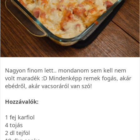
Nagyon finom lett.. mondanom sem kell nem
volt maradék :D Mindenképp remek fogás, akár
ebédről, akár vacsoráról van szó!
Hozzávalók:
1 fej karfiol
4 tojás
2 dl tejföl