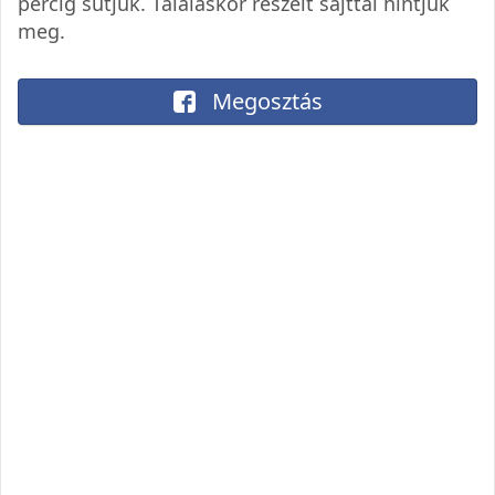
percig sütjük. Tálaláskor reszelt sajttal hintjük
meg.
Megosztás