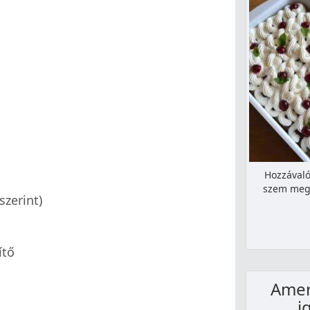
Hozzávaló
szem meg
szerint)
ítő
Amer
i