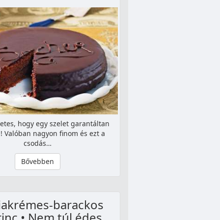
letes, hogy egy szelet garantáltan
! Valóban nagyon finom és ezt a
csodás…
Bővebben
liakrémes-barackos
inc • Nem túl édes,