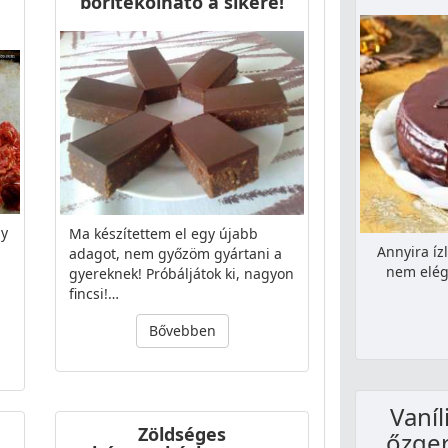
borítékolható a sikere!
gy
Ma készítettem el egy újabb
Annyira íz
adagot, nem győzöm gyártani a
nem elég
gyereknek! Próbáljátok ki, nagyon
fincsi!…
Bővebben
Vaní
Zöldséges
őzger