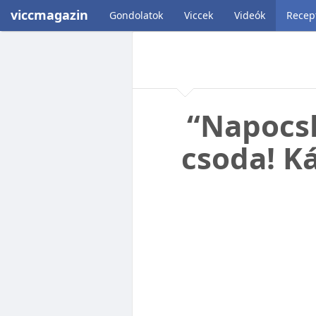
viccmagazin
Gondolatok
Viccek
Videók
Recep
“Napocsk
csoda! K