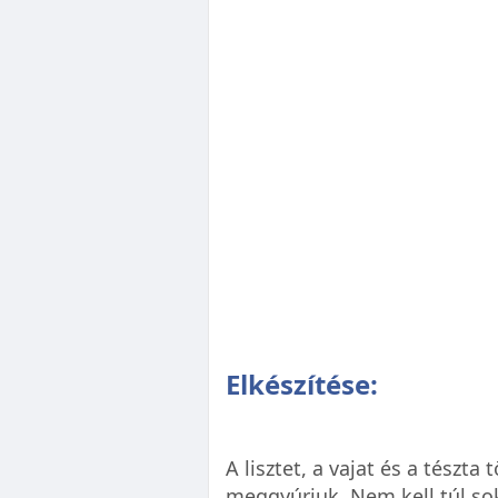
Elkészítése:
A lisztet, a vajat és a tészt
meggyúrjuk. Nem kell túl sok