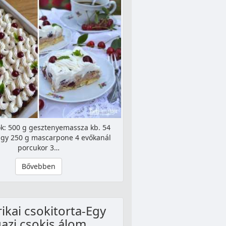
k: 500 g gesztenyemassza kb. 54
gy 250 g mascarpone 4 evőkanál
porcukor 3…
Bővebben
ikai csokitorta-Egy
gazi csokis álom