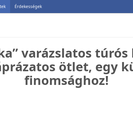
tek
Érdekességek
a” varázslatos túrós
áprázatos ötlet, egy k
finomsághoz!