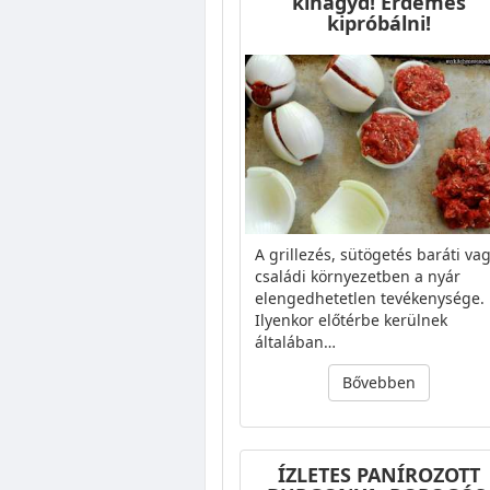
kihagyd! Érdemes
kipróbálni!
A grillezés, sütögetés baráti va
családi környezetben a nyár
elengedhetetlen tevékenysége.
Ilyenkor előtérbe kerülnek
általában…
Bővebben
ÍZLETES PANÍROZOTT