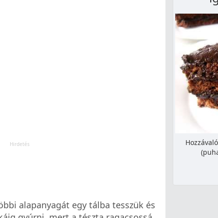
Hozzávaló
(puha
a többi alapanyagát egy tálba tesszük és
áig gyúrni, mert a tészta ragacsossá