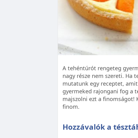
A tehéntúrót rengeteg gyerme
nagy része nem szereti. Ha t
mutatunk egy receptet, amitől
gyermeked rajongani fog a t
majszolni ezt a finomságot!
finom.
Hozzávalók a tésztá