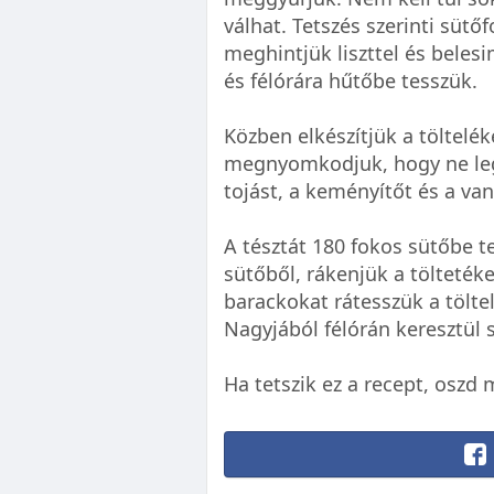
válhat. Tetszés szerinti sütő
meghintjük liszttel és belesi
és félórára hűtőbe tesszük.
Közben elkészítjük a tölteléke
megnyomkodjuk, hogy ne leg
tojást, a keményítőt és a van
A tésztát 180 fokos sütőbe t
sütőből, rákenjük a töltetéke
barackokat rátesszük a töltel
Nagyjából félórán keresztül 
Ha tetszik ez a recept, oszd 