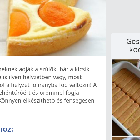
Ges
koc
knek adják a szülők, bár a kicsik
e is ilyen helyzetben vagy, most
 a helyzet jó irányba fog változni! A
ehéntúróért és örömmel fogja
 Könnyen elkészíthető és fenségesen
hoz: