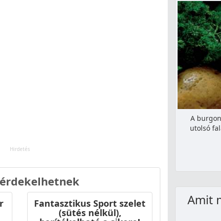
A burgony
utolsó fa
 érdekelhetnek
Amit 
r
Fantasztikus Sport szelet
(sütés nélkül),