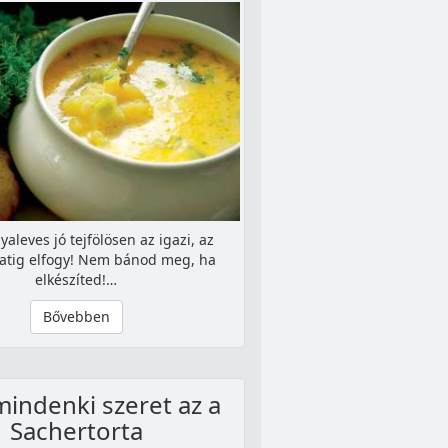
aleves jó tejfölösen az igazi, az
latig elfogy! Nem bánod meg, ha
elkészíted!…
Bővebben
mindenki szeret az a
Sachertorta