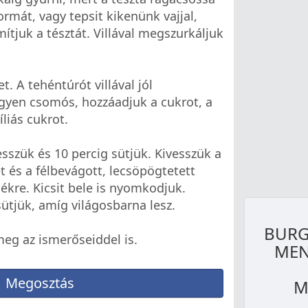
formát, vagy tepsit kikenünk vajjal,
mítjuk a tésztát. Villával megszurkáljuk
t. A tehéntúrót villával jól
yen csomós, hozzáadjuk a cukrot, a
íliás cukrot.
esszük és 10 percig sütjük. Kivesszük a
t és a félbevágott, lecsöpögtetett
ékre. Kicsit bele is nyomkodjuk.
sütjük, amíg világosbarna lesz.
BURG
meg az ismerőseiddel is.
MEN
Megosztás
M