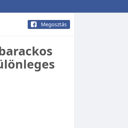
Megosztás
 barackos
ülönleges