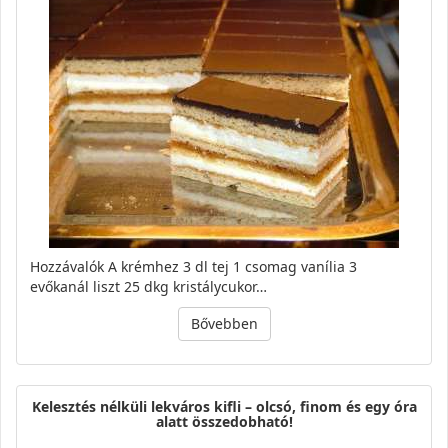
Hozzávalók A krémhez 3 dl tej 1 csomag vanília 3
evőkanál liszt 25 dkg kristálycukor…
Bővebben
Kelesztés nélküli lekváros kifli – olcsó, finom és egy óra
alatt összedobható!