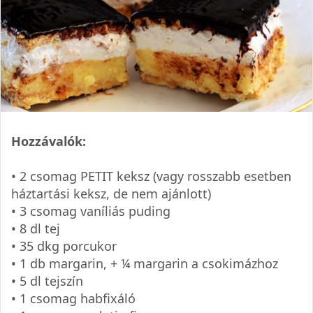
Hozzávalók:
• 2 csomag PETIT keksz (vagy rosszabb esetben
háztartási keksz, de nem ajánlott)
• 3 csomag vaníliás puding
• 8 dl tej
• 35 dkg porcukor
• 1 db margarin, + ¼ margarin a csokimázhoz
• 5 dl tejszín
• 1 csomag habfixáló