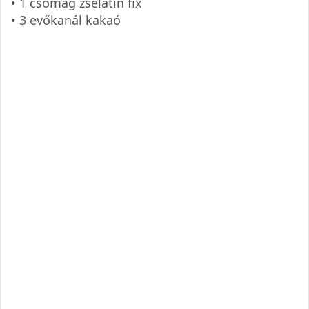
• 1 csomag zselatin fix
• 3 evőkanál kakaó