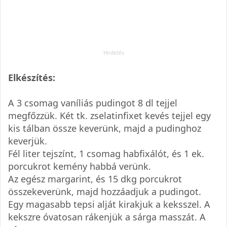
Elkészítés:
A 3 csomag vaníliás pudingot 8 dl tejjel
megfőzzük. Két tk. zselatinfixet kevés tejjel egy
kis tálban össze keverünk, majd a pudinghoz
keverjük.
Fél liter tejszínt, 1 csomag habfixálót, és 1 ek.
porcukrot kemény habbá verünk.
Az egész margarint, és 15 dkg porcukrot
összekeverünk, majd hozzáadjuk a pudingot.
Egy magasabb tepsi alját kirakjuk a keksszel. A
kekszre óvatosan rákenjük a sárga masszát. A