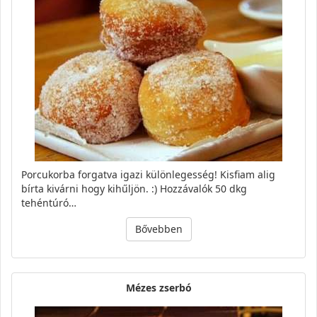
Porcukorba forgatva igazi különlegesség! Kisfiam alig
bírta kivárni hogy kihűljön. :) Hozzávalók 50 dkg
tehéntúró…
Bővebben
Mézes zserbó