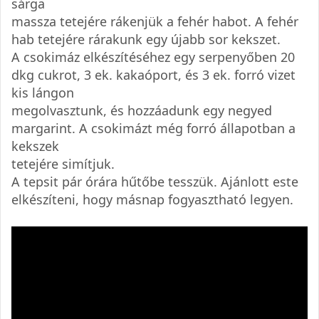
sárga
massza tetejére rákenjük a fehér habot. A fehér
hab tetejére rárakunk egy újabb sor kekszet.
A csokimáz elkészítéséhez egy serpenyőben 20
dkg cukrot, 3 ek. kakaóport, és 3 ek. forró vizet
kis lángon
megolvasztunk, és hozzáadunk egy negyed
margarint. A csokimázt még forró állapotban a
kekszek
tetejére simítjuk.
A tepsit pár órára hűtőbe tesszük. Ajánlott este
elkészíteni, hogy másnap fogyasztható legyen.